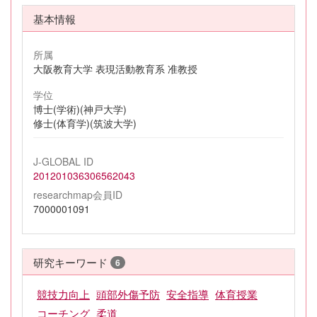
基本情報
所属
大阪教育大学 表現活動教育系 准教授
学位
博士(学術)(神戸大学)
修士(体育学)(筑波大学)
J-GLOBAL ID
201201036306562043
researchmap会員ID
7000001091
研究キーワード
6
競技力向上
頭部外傷予防
安全指導
体育授業
コーチング
柔道