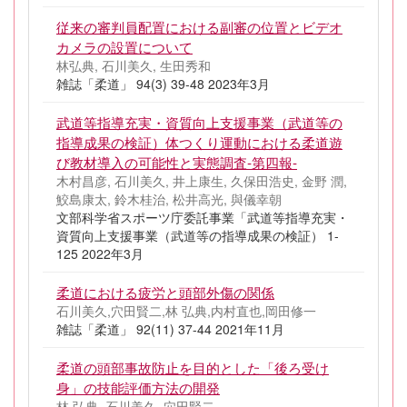
従来の審判員配置における副審の位置とビデオ
カメラの設置について
林弘典, 石川美久, 生田秀和
雑誌「柔道」 94(3) 39-48 2023年3月
武道等指導充実・資質向上支援事業（武道等の
指導成果の検証）体つくり運動における柔道遊
び教材導入の可能性と実態調査-第四報-
木村昌彦, 石川美久, 井上康生, 久保田浩史, 金野 潤,
鮫島康太, 鈴木桂治, 松井高光, 與儀幸朝
文部科学省スポーツ庁委託事業「武道等指導充実・
資質向上支援事業（武道等の指導成果の検証） 1-
125 2022年3月
柔道における疲労と頭部外傷の関係
石川美久,穴田賢二,林 弘典,内村直也,岡田修一
雑誌「柔道」 92(11) 37-44 2021年11月
柔道の頭部事故防止を目的とした「後ろ受け
身」の技能評価方法の開発
林 弘典, 石川美久, 穴田賢二