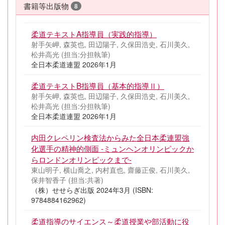
書籍等出版物
8
柔道テキストA指導員（実践的指導）
射手矢岬, 森英也, 田辺陽子, 久保田浩史, 石川美久,
松井高光 (担当:分担執筆)
全日本柔道連盟 2026年1月
柔道テキストB指導員（基本的指導Ⅱ）
射手矢岬, 森英也, 田辺陽子, 久保田浩史, 石川美久,
松井高光 (担当:分担執筆)
全日本柔道連盟 2026年1月
内田クレペリン検査法からみた全日本柔連盟強
化選手の精神的側面 ‐ミュンヘンオリンピックか
らロンドンオリンピックまで‐
東山明子, 横山喬之, 内村直也, 齋藤正俊, 石川美久,
保井智香子 (担当:共著)
（株）せせらぎ出版 2024年3月 (ISBN:
9784884162962)
柔道指導のサイエンス～柔道授業や部活動に役