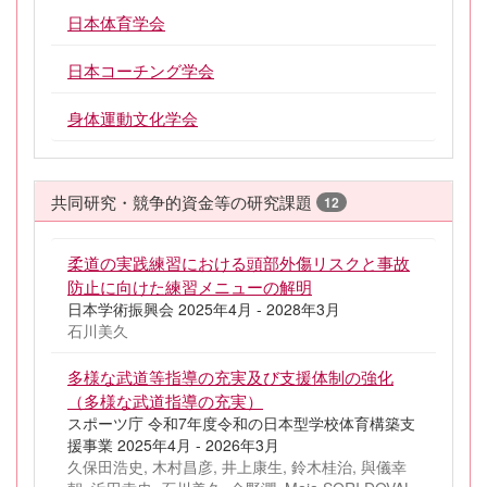
日本体育学会
日本コーチング学会
身体運動文化学会
共同研究・競争的資金等の研究課題
12
柔道の実践練習における頭部外傷リスクと事故
防止に向けた練習メニューの解明
日本学術振興会 2025年4月 - 2028年3月
石川美久
多様な武道等指導の充実及び支援体制の強化
（多様な武道指導の充実）
スポーツ庁 令和7年度令和の日本型学校体育構築支
援事業 2025年4月 - 2026年3月
久保田浩史, 木村昌彦, 井上康生, 鈴木桂治, 與儀幸