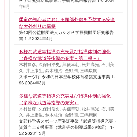
科学研究費助成事業若手研究成果報告書 1-6 2024
年6月
柔道の初心者における頭部外傷を予防する安全
な大外刈りの構築
第40回公益財団法人カシオ科学振興財団研究報告
書 1-2 2024年4月
多様な武道等指導の充実及び指導体制の強化
（多様な武道等指導の充実－第二報－）
木村昌彦, 久保田浩史, 與儀幸朝, 松井高光, 石川美
久, 井上康生, 鈴木桂治, 金野潤, 三嶋康嗣
スポーツ庁 令和の日本型学校体育構築支援事業 1-
96 2024年3月
多様な武道等指導の充実及び指導体制の強化
（多様な武道等指導の充実）
木村昌彦, 久保田浩史, 與儀幸朝, 松井高光, 石川美
久, 井上康生, 鈴木桂治, 金野潤, 三嶋康嗣
文部科学省スポーツ庁委託事業「武道等指導充実・
資質向上支援事業（武道等の指導成果の検証） 1-
52 2023年3月