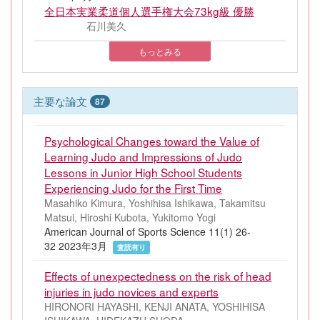
全日本実業柔道個人選手権大会73kg級 優勝
石川美久
もっとみる
主要な論文
87
Psychological Changes toward the Value of
Learning Judo and Impressions of Judo
Lessons in Junior High School Students
Experiencing Judo for the First Time
Masahiko Kimura, Yoshihisa Ishikawa, Takamitsu
Matsui, Hiroshi Kubota, Yukitomo Yogi
American Journal of Sports Science 11(1) 26-
32 2023年3月
査読有り
Effects of unexpectedness on the risk of head
injuries in judo novices and experts
HIRONORI HAYASHI, KENJI ANATA, YOSHIHISA