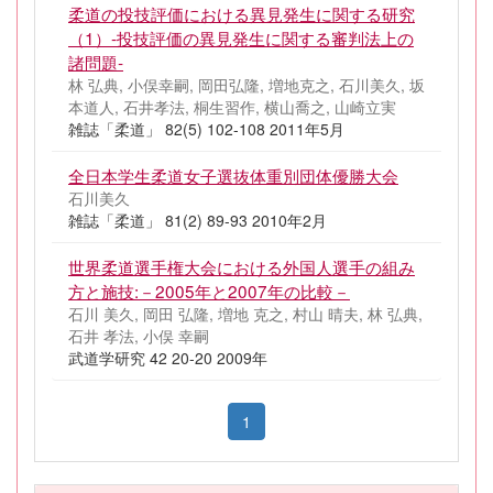
柔道の投技評価における異見発生に関する研究
（1）‐投技評価の異見発生に関する審判法上の
諸問題‐
林 弘典, 小俣幸嗣, 岡田弘隆, 増地克之, 石川美久, 坂
本道人, 石井孝法, 桐生習作, 横山喬之, 山崎立実
雑誌「柔道」 82(5) 102-108 2011年5月
全日本学生柔道女子選抜体重別団体優勝大会
石川美久
雑誌「柔道」 81(2) 89-93 2010年2月
世界柔道選手権大会における外国人選手の組み
方と施技:－2005年と2007年の比較－
石川 美久, 岡田 弘隆, 増地 克之, 村山 晴夫, 林 弘典,
石井 孝法, 小俣 幸嗣
武道学研究 42 20-20 2009年
1