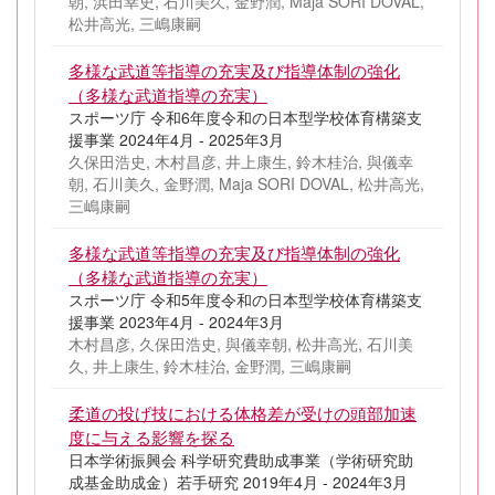
朝, 浜田幸史, 石川美久, 金野潤, Maja SORI DOVAL,
松井高光, 三嶋康嗣
多様な武道等指導の充実及び指導体制の強化
（多様な武道指導の充実）
スポーツ庁 令和6年度令和の日本型学校体育構築支
援事業 2024年4月 - 2025年3月
久保田浩史, 木村昌彦, 井上康生, 鈴木桂治, 與儀幸
朝, 石川美久, 金野潤, Maja SORI DOVAL, 松井高光,
三嶋康嗣
多様な武道等指導の充実及び指導体制の強化
（多様な武道指導の充実）
スポーツ庁 令和5年度令和の日本型学校体育構築支
援事業 2023年4月 - 2024年3月
木村昌彦, 久保田浩史, 與儀幸朝, 松井高光, 石川美
久, 井上康生, 鈴木桂治, 金野潤, 三嶋康嗣
柔道の投げ技における体格差が受けの頭部加速
度に与える影響を探る
日本学術振興会 科学研究費助成事業（学術研究助
成基金助成金）若手研究 2019年4月 - 2024年3月