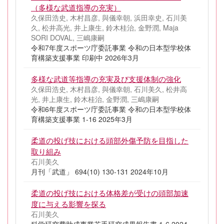
（多様な武道指導の充実）
久保田浩史, 木村昌彦, 與儀幸朝, 浜田幸史, 石川美
久, 松井高光, 井上康生, 鈴木桂治, 金野潤, Maja
SORI DOVAL, 三嶋康嗣
令和7年度スポーツ庁委託事業 令和の日本型学校体
育構築支援事業 印刷中 2026年3月
多様な武道等指導の充実及び支援体制の強化
久保田浩史, 木村昌彦, 與儀幸朝, 石川美久, 松井高
光, 井上康生, 鈴木桂治, 金野潤, 三嶋康嗣
令和6年度スポーツ庁委託事業 令和の日本型学校体
育構築支援事業 1-16 2025年3月
柔道の投げ技における頭部外傷予防を目指した
取り組み
石川美久
月刊「武道」 694(10) 130-131 2024年10月
柔道の投げ技における体格差が受けの頭部加速
度に与える影響を探る
石川美久