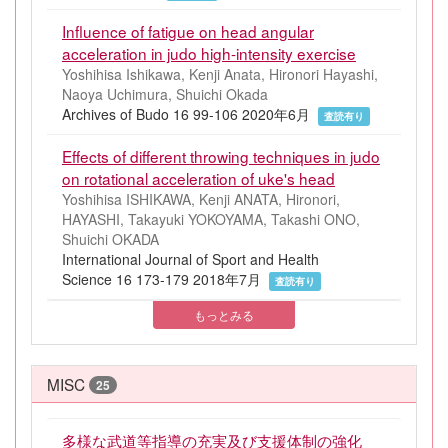
Influence of fatigue on head angular
acceleration in judo high-intensity exercise
Yoshihisa Ishikawa, Kenji Anata, Hironori Hayashi,
Naoya Uchimura, Shuichi Okada
Archives of Budo 16 99-106 2020年6月
査読有り
Effects of different throwing techniques in judo
on rotational acceleration of uke's head
Yoshihisa ISHIKAWA, Kenji ANATA, Hironori,
HAYASHI, Takayuki YOKOYAMA, Takashi ONO,
Shuichi OKADA
International Journal of Sport and Health
Science 16 173-179 2018年7月
査読有り
もっとみる
MISC
25
多様な武道等指導の充実及び支援体制の強化