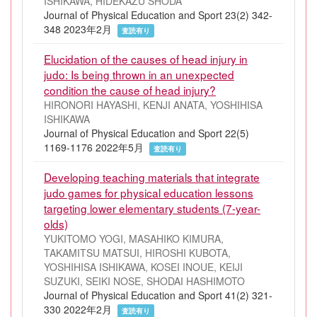
ISHIKAWA, HIDEKAZU SHODA
Journal of Physical Education and Sport 23(2) 342-
348 2023年2月
査読有り
Elucidation of the causes of head injury in
judo: Is being thrown in an unexpected
condition the cause of head injury?
HIRONORI HAYASHI, KENJI ANATA, YOSHIHISA
ISHIKAWA
Journal of Physical Education and Sport 22(5)
1169-1176 2022年5月
査読有り
Developing teaching materials that integrate
judo games for physical education lessons
targeting lower elementary students (7-year-
olds)
YUKITOMO YOGI, MASAHIKO KIMURA,
TAKAMITSU MATSUI, HIROSHI KUBOTA,
YOSHIHISA ISHIKAWA, KOSEI INOUE, KEIJI
SUZUKI, SEIKI NOSE, SHODAI HASHIMOTO
Journal of Physical Education and Sport 41(2) 321-
330 2022年2月
査読有り