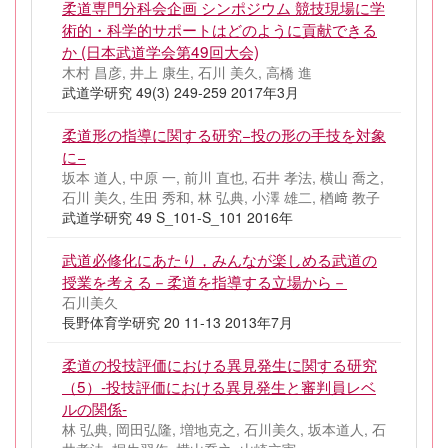
柔道専門分科会企画 シンポジウム 競技現場に学
術的・科学的サポートはどのように貢献できる
か (日本武道学会第49回大会)
木村 昌彦, 井上 康生, 石川 美久, 高橋 進
武道学研究 49(3) 249-259 2017年3月
柔道形の指導に関する研究−投の形の手技を対象
に−
坂本 道人, 中原 一, 前川 直也, 石井 孝法, 横山 喬之,
石川 美久, 生田 秀和, 林 弘典, 小澤 雄二, 楢﨑 教子
武道学研究 49 S_101-S_101 2016年
武道必修化にあたり，みんなが楽しめる武道の
授業を考える－柔道を指導する立場から－
石川美久
長野体育学研究 20 11-13 2013年7月
柔道の投技評価における異見発生に関する研究
（5）‐投技評価における異見発生と審判員レベ
ルの関係‐
林 弘典, 岡田弘隆, 増地克之, 石川美久, 坂本道人, 石