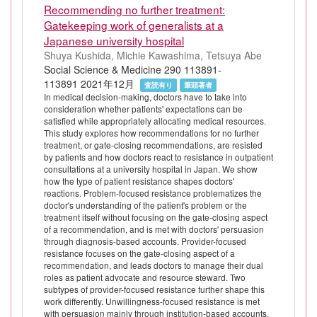
Recommending no further treatment:
Gatekeeping work of generalists at a
Japanese university hospital
Shuya Kushida, Michie Kawashima, Tetsuya Abe
Social Science & Medicine 290 113891-
113891 2021年12月
査読有り
筆頭著者
In medical decision-making, doctors have to take into
consideration whether patients' expectations can be
satisfied while appropriately allocating medical resources.
This study explores how recommendations for no further
treatment, or gate-closing recommendations, are resisted
by patients and how doctors react to resistance in outpatient
consultations at a university hospital in Japan. We show
how the type of patient resistance shapes doctors'
reactions. Problem-focused resistance problematizes the
doctor's understanding of the patient's problem or the
treatment itself without focusing on the gate-closing aspect
of a recommendation, and is met with doctors' persuasion
through diagnosis-based accounts. Provider-focused
resistance focuses on the gate-closing aspect of a
recommendation, and leads doctors to manage their dual
roles as patient advocate and resource steward. Two
subtypes of provider-focused resistance further shape this
work differently. Unwillingness-focused resistance is met
with persuasion mainly through institution-based accounts.