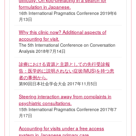
difficulty: On koo-prefacing in a search for
formulation in Japanese.
16th International Pragmatics Conference 2019年6
月13日
Why this clinic now? Additional aspects of
accounting for visit.
The 5th International Conference on Conversation
Analysis 2018年7月14日
診療における資源と主題としての先行受診報
告：医学的に説明されない症状(MUS)を持つ患
者の事例から.
第90回日本社会学会大会 2017年11月5日
Steering interaction away from complaints in
psychiatric consultations.
15th International Pragmatics Conference 2017年7
月17日
Accounting for visits under a free access
system in Japanese primary care.