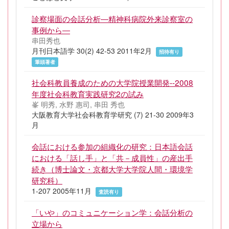
診察場面の会話分析―精神科病院外来診察室の
事例から―
串田秀也
月刊日本語学 30(2) 42-53 2011年2月
招待有り
筆頭著者
社会科教員養成のための大学院授業開発--2008
年度社会科教育実践研究2の試み
峯 明秀, 水野 惠司, 串田 秀也
大阪教育大学社会科教育学研究 (7) 21-30 2009年3
月
会話における参加の組織化の研究：日本語会話
における「話し手」と「共－成員性」の産出手
続き（博士論文・京都大学大学院人間・環境学
研究科）
1-207 2005年11月
査読有り
「いや」のコミュニケーション学：会話分析の
立場から