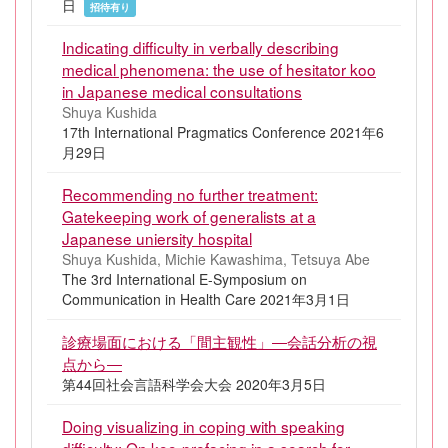
日
招待有り
Indicating difficulty in verbally describing
medical phenomena: the use of hesitator koo
in Japanese medical consultations
Shuya Kushida
17th International Pragmatics Conference 2021年6
月29日
Recommending no further treatment:
Gatekeeping work of generalists at a
Japanese uniersity hospital
Shuya Kushida, Michie Kawashima, Tetsuya Abe
The 3rd International E-Symposium on
Communication in Health Care 2021年3月1日
診療場面における「間主観性」―会話分析の視
点から―
第44回社会言語科学会大会 2020年3月5日
Doing visualizing in coping with speaking