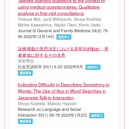
Tailored opening questions to the context of
using medical questionnaires: Qualitative
analysis in first‐visit consultations
Tetsuya Abe, Junji Nishiyama, Shuya Kushida,
Michie Kawashima, Naoko Oishi, Kento Ueda
Journal of General and Family Medicine 24(2) 79-
86 2022年12月14日
査読有り
診療場面の意思決定における非明示的勧め：患
者参加に対するその含意
串田秀也
社会言語科学 25(1) 6-23 2022年9月
招待有り
筆頭著者
Indicating Difficulty in Describing Something in
Words: The Use of
in Word Searches in
Koo
Japanese Talk-in-Interaction
Shuya Kushida, Makoto Hayashi
Research on Language and Social
Interaction 55(1) 59-78 2022年1月2日
査読有り
筆頭著者