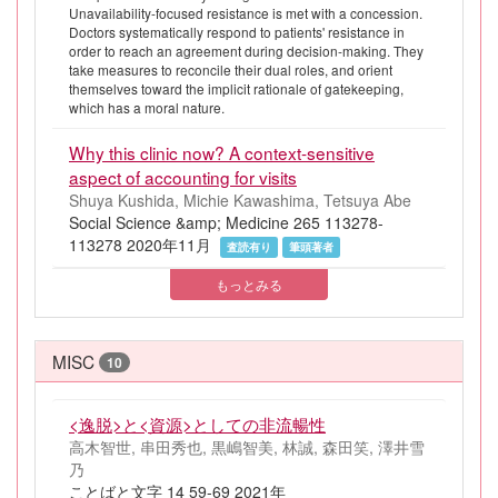
Unavailability-focused resistance is met with a concession.
Doctors systematically respond to patients' resistance in
order to reach an agreement during decision-making. They
take measures to reconcile their dual roles, and orient
themselves toward the implicit rationale of gatekeeping,
which has a moral nature.
Why this clinic now? A context-sensitive
aspect of accounting for visits
Shuya Kushida, Michie Kawashima, Tetsuya Abe
Social Science &amp; Medicine 265 113278-
113278 2020年11月
査読有り
筆頭著者
もっとみる
MISC
10
<逸脱>と<資源>としての非流暢性
高木智世, 串田秀也, 黒嶋智美, 林誠, 森田笑, 澤井雪
乃
ことばと文字 14 59-69 2021年