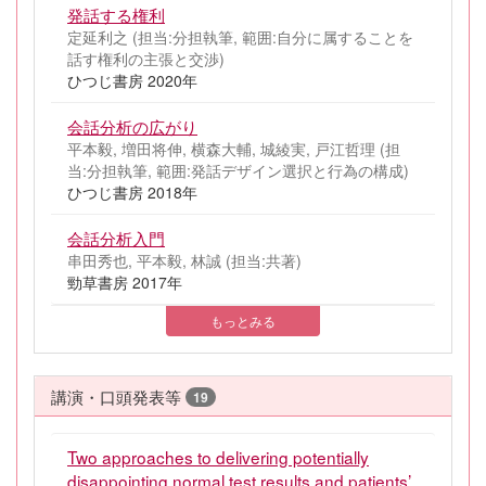
発話する権利
定延利之 (担当:分担執筆, 範囲:自分に属することを
話す権利の主張と交渉)
ひつじ書房 2020年
会話分析の広がり
平本毅, 増田将伸, 横森大輔, 城綾実, 戸江哲理 (担
当:分担執筆, 範囲:発話デザイン選択と行為の構成)
ひつじ書房 2018年
会話分析入門
串田秀也, 平本毅, 林誠 (担当:共著)
勁草書房 2017年
もっとみる
講演・口頭発表等
19
Two approaches to delivering potentially
disappointing normal test results and patients’