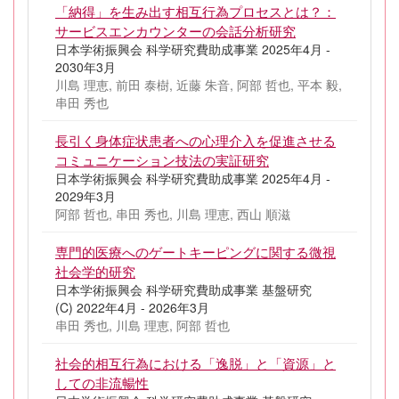
「納得」を生み出す相互行為プロセスとは？：
サービスエンカウンターの会話分析研究
日本学術振興会 科学研究費助成事業 2025年4月 -
2030年3月
川島 理恵, 前田 泰樹, 近藤 朱音, 阿部 哲也, 平本 毅,
串田 秀也
長引く身体症状患者への心理介入を促進させる
コミュニケーション技法の実証研究
日本学術振興会 科学研究費助成事業 2025年4月 -
2029年3月
阿部 哲也, 串田 秀也, 川島 理恵, 西山 順滋
専門的医療へのゲートキーピングに関する微視
社会学的研究
日本学術振興会 科学研究費助成事業 基盤研究
(C) 2022年4月 - 2026年3月
串田 秀也, 川島 理恵, 阿部 哲也
社会的相互行為における「逸脱」と「資源」と
しての非流暢性