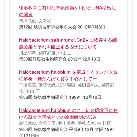
環境教育に有用な電気泳動を用いたDNA検出法
の開発
鵜澤武俊, 文有彬
第12回 環境技術学会年次大会 2012年9月3日
Halobacterium salinarumのCa2+ に依存する細
胞凝集とそれを阻止する因子について
川上和孝, 鵜澤武俊, 中山匡
第39回好塩微生物研究会 2002年12月13日
Halobacterium halobium を構成するタンパク質
の解析―糖たんぱく質を中心としてー
平柳広美, 伊藤竹織, 江間瑞穂, 谷田貴和未, 鵜澤武
俊, 中山 匡
第36回 好塩微生物研究会 1999年12月18日
Halobacterium halobium のストレス環境下にお
ける凝集体形成とその原因解明の試み
鵜沢武俊, 岩谷佳子, 井上美香, 平柳広美, 中山 匡
第34回 好塩微生物研究会 平成9年12月 大阪 1997
年12月6日