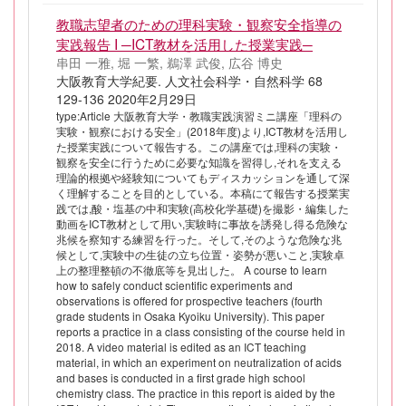
教職志望者のための理科実験・観察安全指導の
実践報告 I ─ICT教材を活用した授業実践─
串田 一雅, 堀 一繁, 鵜澤 武俊, 広谷 博史
大阪教育大学紀要. 人文社会科学・自然科学 68
129-136 2020年2月29日
type:Article 大阪教育大学・教職実践演習ミニ講座「理科の
実験・観察における安全」(2018年度)より,ICT教材を活用し
た授業実践について報告する。この講座では,理科の実験・
観察を安全に行うために必要な知識を習得し,それを支える
理論的根拠や経験知についてもディスカッションを通して深
く理解することを目的としている。本稿にて報告する授業実
践では,酸・塩基の中和実験(高校化学基礎)を撮影・編集した
動画をICT教材として用い,実験時に事故を誘発し得る危険な
兆候を察知する練習を行った。そして,そのような危険な兆
候として,実験中の生徒の立ち位置・姿勢が悪いこと,実験卓
上の整理整頓の不徹底等を見出した。 A course to learn
how to safely conduct scientific experiments and
observations is offered for prospective teachers (fourth
grade students in Osaka Kyoiku University). This paper
reports a practice in a class consisting of the course held in
2018. A video material is edited as an ICT teaching
material, in which an experiment on neutralization of acids
and bases is conducted in a first grade high school
chemistry class. The practice in this report is aided by the