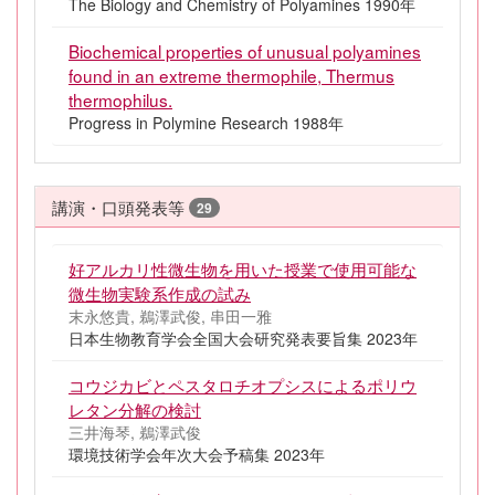
The Biology and Chemistry of Polyamines 1990年
Biochemical properties of unusual polyamines
found in an extreme thermophile, Thermus
thermophilus.
Progress in Polymine Research 1988年
講演・口頭発表等
29
好アルカリ性微生物を用いた授業で使用可能な
微生物実験系作成の試み
末永悠貴, 鵜澤武俊, 串田一雅
日本生物教育学会全国大会研究発表要旨集 2023年
コウジカビとペスタロチオプシスによるポリウ
レタン分解の検討
三井海琴, 鵜澤武俊
環境技術学会年次大会予稿集 2023年