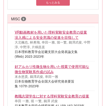
もっとみる
MISC
9
VR動画教材を用いた理科実験安全教育の提案
没入感による安全意識の促進を目指して
大北楓也, 林勇飛, 串田一雅, 堀一繁, 鵜澤武俊, 中野
淳, 中野淳, 片桐昌直
日本理科教育学会近畿支部大会発表論文集
(Web) 2023 2023年
好アルカリ性微生物を用いた授業で使用可能な
微生物実験系作成の試み
末永悠貴, 鵜澤武俊, 串田一雅
日本生物教育学会全国大会研究発表要旨
集 107th 2023年
教職志望学生に対する理科実験安全教育の提案
串田 一雅, 堀 一繁, 鵜澤 武俊
日本教育大学協会研究年報 41 159-162 2023年