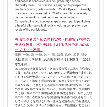
and bases is conducted in a first grade high school
chemistry class. The practice is assigned to prospective
teachers (fourth grade students in Osaka Kyoiku University)
in a class of a course held in 2020 to learn how to safely
conduct scientific experiments and observations.
Comparing the two concept maps of each participant gives
a helpful alternative to directly checking comprehension
levels of the participants.
教職志望者のための理科実験・観察安全指導の
実践報告 II ─理科実験における危険予測力のル
ーブリック評価─
串田 一雅, 堀 一繁, 鈴木 剛, 鵜澤 武俊, 広谷 博史
大阪教育大学紀要. 総合教育科学 69 305-311 2021
年2月28日
type:Article 大阪教育大学・教職実践演習ミニ講座「理科の
実験・観察における安全」(2019年度)の受講者の「理科実験
における危険予測力」のルーブリック評価について報告す
る。このミニ講座は,理科の実験・観察を安全に行うために
必要な知識と,それを支える理論的根拠や経験知を学ぶため
の授業(全5回)で構成されている。本稿で報告する授業実践
では,酸・塩基の中和実験(高校化学基礎)を撮影・編集した動
画の中に現れる危険な行為や兆候を受講者に発見させる。そ
して,そのような危険な行為・兆候を受講者がどの程度発見
できたかを,ルーブリック評価表を用いて数値化することに