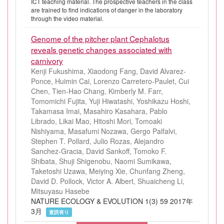
ICT teaching material. The prospective teachers in the class
are trained to find indications of danger in the laboratory
through the video material.
Genome of the pitcher plant Cephalotus
reveals genetic changes associated with
carnivory
Kenji Fukushima, Xiaodong Fang, David Alvarez-
Ponce, Huimin Cai, Lorenzo Carretero-Paulet, Cui
Chen, Tien-Hao Chang, Kimberly M. Farr,
Tomomichi Fujita, Yuji Hiwatashi, Yoshikazu Hoshi,
Takamasa Imai, Masahiro Kasahara, Pablo
Librado, Likai Mao, Hitoshi Mori, Tomoaki
Nishiyama, Masafumi Nozawa, Gergo Palfalvi,
Stephen T. Pollard, Julio Rozas, Alejandro
Sanchez-Gracia, David Sankoff, Tomoko F.
Shibata, Shuji Shigenobu, Naomi Sumikawa,
Taketoshi Uzawa, Meiying Xie, Chunfang Zheng,
David D. Pollock, Victor A. Albert, Shuaicheng Li,
Mitsuyasu Hasebe
NATURE ECOLOGY & EVOLUTION 1(3) 59 2017年
3月
査読有り