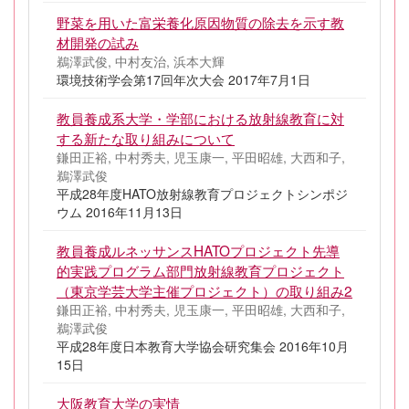
野菜を用いた富栄養化原因物質の除去を示す教
材開発の試み
鵜澤武俊, 中村友治, 浜本大輝
環境技術学会第17回年次大会 2017年7月1日
教員養成系大学・学部における放射線教育に対
する新たな取り組みについて
鎌田正裕, 中村秀夫, 児玉康一, 平田昭雄, 大西和子,
鵜澤武俊
平成28年度HATO放射線教育プロジェクトシンポジ
ウム 2016年11月13日
教員養成ルネッサンスHATOプロジェクト先導
的実践プログラム部門放射線教育プロジェクト
（東京学芸大学主催プロジェクト）の取り組み2
鎌田正裕, 中村秀夫, 児玉康一, 平田昭雄, 大西和子,
鵜澤武俊
平成28年度日本教育大学協会研究集会 2016年10月
15日
大阪教育大学の実情