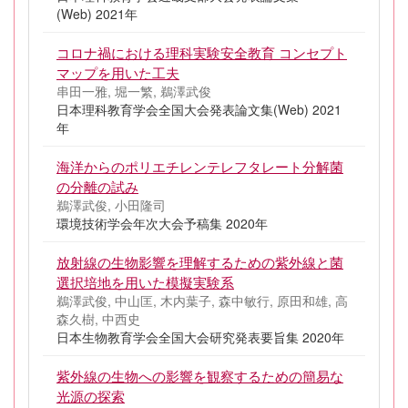
(Web) 2021年
コロナ禍における理科実験安全教育 コンセプト
マップを用いた工夫
串田一雅, 堀一繁, 鵜澤武俊
日本理科教育学会全国大会発表論文集(Web) 2021
年
海洋からのポリエチレンテレフタレート分解菌
の分離の試み
鵜澤武俊, 小田隆司
環境技術学会年次大会予稿集 2020年
放射線の生物影響を理解するための紫外線と菌
選択培地を用いた模擬実験系
鵜澤武俊, 中山匡, 木内葉子, 森中敏行, 原田和雄, 高
森久樹, 中西史
日本生物教育学会全国大会研究発表要旨集 2020年
紫外線の生物への影響を観察するための簡易な
光源の探索