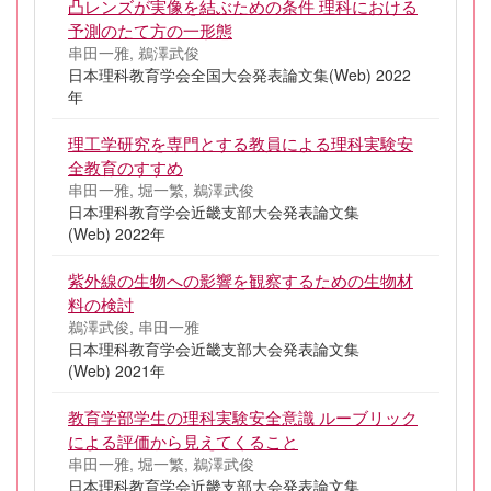
凸レンズが実像を結ぶための条件 理科における
予測のたて方の一形態
串田一雅, 鵜澤武俊
日本理科教育学会全国大会発表論文集(Web) 2022
年
理工学研究を専門とする教員による理科実験安
全教育のすすめ
串田一雅, 堀一繁, 鵜澤武俊
日本理科教育学会近畿支部大会発表論文集
(Web) 2022年
紫外線の生物への影響を観察するための生物材
料の検討
鵜澤武俊, 串田一雅
日本理科教育学会近畿支部大会発表論文集
(Web) 2021年
教育学部学生の理科実験安全意識 ルーブリック
による評価から見えてくること
串田一雅, 堀一繁, 鵜澤武俊
日本理科教育学会近畿支部大会発表論文集