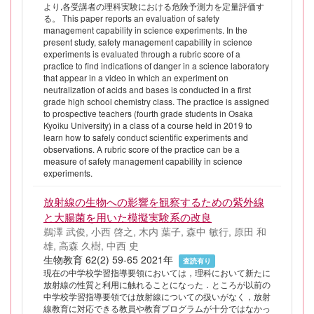
より,各受講者の理科実験における危険予測力を定量評価す
る。 This paper reports an evaluation of safety
management capability in science experiments. In the
present study, safety management capability in science
experiments is evaluated through a rubric score of a
practice to find indications of danger in a science laboratory
that appear in a video in which an experiment on
neutralization of acids and bases is conducted in a first
grade high school chemistry class. The practice is assigned
to prospective teachers (fourth grade students in Osaka
Kyoiku University) in a class of a course held in 2019 to
learn how to safely conduct scientific experiments and
observations. A rubric score of the practice can be a
measure of safety management capability in science
experiments.
放射線の生物への影響を観察するための紫外線
と大腸菌を用いた模擬実験系の改良
鵜澤 武俊, 小西 啓之, 木内 葉子, 森中 敏行, 原田 和
雄, 高森 久樹, 中西 史
生物教育 62(2) 59-65 2021年
査読有り
現在の中学校学習指導要領においては，理科において新たに
放射線の性質と利用に触れることになった．ところが以前の
中学校学習指導要領では放射線についての扱いがなく，放射
線教育に対応できる教員や教育プログラムが十分ではなかっ