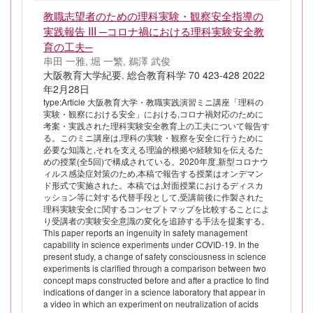
教職志望者のための理科実験・観察安全指導の
実践報告 III ─コロナ禍における理科実験安全教
育の工夫─
串田 一雅, 堀 一繁, 鵜澤 武俊
大阪教育大学紀要. 総合教育科学 70 423-428 2022
年2月28日
type:Article 大阪教育大学・教職実践演習ミニ講座「理科の
実験・観察における安全」における,コロナ禍対応のために
考案・実践された理科実験安全教育上の工夫について報告す
る。このミニ講座は,理科の実験・観察を安全に行うために
必要な知識と,それを支える理論的根拠や経験知を伝えるた
めの授業(全5回)で構成されている。2020年度,新型コロナウ
ィルス感染症対策のため,本稿で報告する授業はオンデマン
ド形式で実施された。本稿では,対面授業におけるディスカ
ッション等に対する代替手段として,受講前後に作製された
理科実験安全に関するコンセプトマップを比較することによ
り受講者の実験安全意識の変化を追跡する手法を提案する。
This paper reports an ingenuity in safety management
capability in science experiments under COVID-19. In the
present study, a change of safety consciousness in science
experiments is clarified through a comparison between two
concept maps constructed before and after a practice to find
indications of danger in a science laboratory that appear in
a video in which an experiment on neutralization of acids