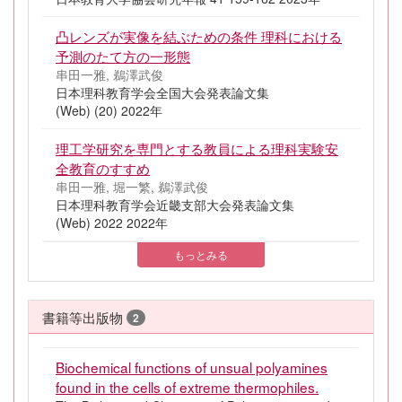
凸レンズが実像を結ぶための条件 理科における
予測のたて方の一形態
串田一雅, 鵜澤武俊
日本理科教育学会全国大会発表論文集
(Web) (20) 2022年
理工学研究を専門とする教員による理科実験安
全教育のすすめ
串田一雅, 堀一繁, 鵜澤武俊
日本理科教育学会近畿支部大会発表論文集
(Web) 2022 2022年
もっとみる
書籍等出版物
2
Biochemical functions of unsual polyamines
found in the cells of extreme thermophiles.