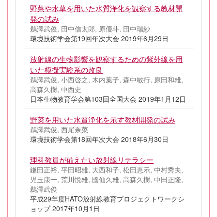
野菜や水草を用いた水質浄化を観察する教材開
発の試み
鵜澤武俊, 田中信太郎, 原優斗, 田中瑞紗
環境技術学会第19回年次大会 2019年6月29日
放射線の生物影響を観察するための紫外線を用
いた模擬実験系の改良
鵜澤武俊, 小西啓之, 木内葉子, 森中敏行, 原田和雄,
高森久樹, 中西史
日本生物教育学会第103回全国大会 2019年1月12日
野菜を用いた水質浄化を示す教材開発の試み
鵜澤武俊, 西尾奈菜
環境技術学会第18回年次大会 2018年6月30日
理科教員が備えたい放射線リテラシー
鎌田正裕, 平田昭雄, 大西和子, 松田恵示, 中村秀夫,
児玉康一, 荒川悦雄, 國仙久雄, 高森久樹, 中田正隆,
鵜澤武俊
平成29年度HATO放射線教育プロジェクトワークシ
ョップ 2017年10月1日