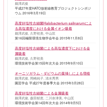
鵜澤武俊
平成27年度HATO放射線教育プロジェクトシンポジ
ウム 2016年3月19日
高度好塩性古細菌Halobacterium salinarumによ
る高塩濃度における金属イオン吸着
鵜澤武俊, 久野初美, 中山匡
第16回極限環境生物学会年会 2015年11月8日
高度好塩性古細菌による高塩濃度下における金
属吸着
鵜澤武俊, 久野初美
環境技術学会第15回年次大会 2015年9月10日
オーニソガラム・ダビウムの葉挿しによる増殖
鵜澤武俊, 岡崎純子, 清水秀男
園芸学会 平成27年度春季大会 2015年3月28日
高度好塩性古細菌による金属吸着
鵜澤武俊, 森田郁恵, 二川奈津美, 中山匡
環境技術学会第14回年次大会 2014年9月5日