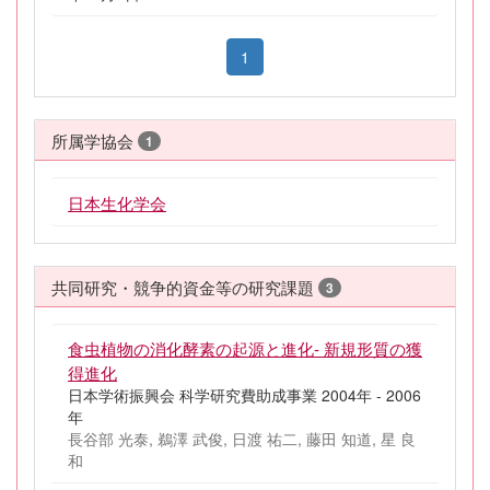
1
所属学協会
1
日本生化学会
共同研究・競争的資金等の研究課題
3
食虫植物の消化酵素の起源と進化- 新規形質の獲
得進化
日本学術振興会 科学研究費助成事業 2004年 - 2006
年
長谷部 光泰, 鵜澤 武俊, 日渡 祐二, 藤田 知道, 星 良
和