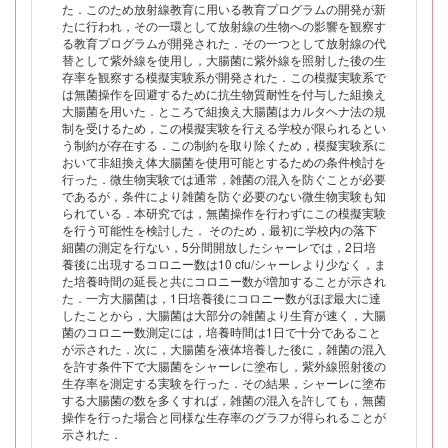
た．このため放射線教育に用いる教育プログラムの開発が新
たに行われ，その一環として放射線の生物への影響を観察す
る教育プログラムが開発された．その一つとして放射線の代
替として紫外線を使用し，大腸菌に紫外線を照射した後の生
存率を観察する模擬実験系が開発された．この模擬実験系で
は無菌操作を回避するために抗生物質耐性を付与した組換え
大腸菌を用いた．ところで組換え大腸菌はカルタヘナ法の規
制を受けるため，この模擬実験を行える学校が限られるとい
う制約が存在する．この制約を取り除くため，模擬実験系に
おいて非組換え体大腸菌を使用可能とするための条件検討を
行った．微生物実験では通常，雑菌の混入を防ぐことが必要
であるが，条件により雑菌を防ぐ必要のない微生物実験も知
られている．本研究では，無菌操作を行わずにこの模擬実験
を行う可能性を検討した． そのため，最初に学校内の落下
細菌の測定を行ない，5分間開放したシャーレでは，2日培
養後に出現するコロニー数は10 cfu/シャーレより少なく，ま
た培養時間の延長と共にコロニー数が増加することが示され
た．一方大腸菌は，1日培養後にコロニー数がほぼ最大に達
したことから，大腸菌は大部分の雑菌より生育が速く，大腸
菌のコロニー数測定には，培養時間は1日で十分であること
が示された．次に，大腸菌を液体培養した後に，雑菌の混入
を許す条件下で大腸菌をシャーレに塗布し，紫外線照射後の
生存率を測定する実験を行った．その結果，シャーレに塗布
する大腸菌の数を多くすれば，雑菌の混入を許しても，無菌
操作を行った場合と同様な生存率のグラフが得られることが
示された．