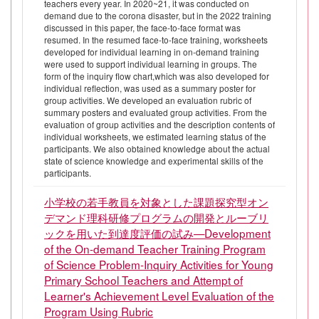
teachers every year. In 2020~21, it was conducted on
demand due to the corona disaster, but in the 2022 training
discussed in this paper, the face-to-face format was
resumed. In the resumed face-to-face training, worksheets
developed for individual learning in on-demand training
were used to support individual learning in groups. The
form of the inquiry flow chart,which was also developed for
individual reflection, was used as a summary poster for
group activities. We developed an evaluation rubric of
summary posters and evaluated group activities. From the
evaluation of group activities and the description contents of
individual worksheets, we estimated learning status of the
participants. We also obtained knowledge about the actual
state of science knowledge and experimental skills of the
participants.
小学校の若手教員を対象とした課題探究型オン
デマンド理科研修プログラムの開発とルーブリ
ックを用いた到達度評価の試み—Development
of the On-demand Teacher Training Program
of Science Problem-Inquiry Activities for Young
Primary School Teachers and Attempt of
Learner's Achievement Level Evaluation of the
Program Using Rubric