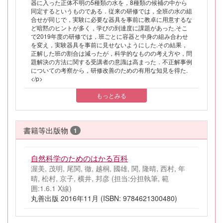
器に入った正体不明の5種類の水を，8種類の候補の中から
同定するというものである．従来の研修では，全班の水の組
合せが同じで，実験に必要な器具を事前に教卓に用意するな
ど暗黙のヒントが多く，学びの到達度に課題があった.そこ
で2019年度の研修では，班ごとに容器と中身の組み合わせ
を変え，実験器具を事前に見せないようにした.その結果，
正解した班の割合は減ったが，科学的なものの考え方や，問
題解決の方法に関する受講者の意識は高まった．不正解事例
についての考察から，研修改善のための有用な知見を得た.
</p>
もっとみる
書籍等出版物
1
自然科学のためのはかる百科
渥美, 茂明, 尾関, 徹, 越桐, 國雄, 関, 隆晴, 西村, 年
晴, 松村, 京子, 横井, 邦彦 (担当:分担執筆, 範
囲:1.6.1 X線)
丸善出版 2016年11月 (ISBN: 9784621300480)