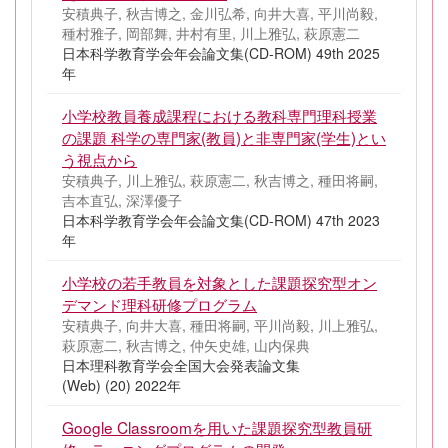
安積典子, 秋吉博之, 金川弘希, 向井大喜, 平川尚毅,
種村雅子, 岡部舞, 井村有里, 川上雅弘, 萩原憲二
日本科学教育学会年会論文集(CD-ROM) 49th 2025
年
小学校教員養成課程における教科専門理科授業
の課題 科学の専門家(教員)と非専門家(学生)とい
う視点から
安積典子, 川上雅弘, 萩原憲二, 秋吉博之, 種田将嗣,
吉本直弘, 深澤優子
日本科学教育学会年会論文集(CD-ROM) 47th 2023
年
小学校の若手教員を対象とした課題探究型オン
デマンド理科研修プログラム
安積典子, 向井大喜, 種田将嗣, 平川尚毅, 川上雅弘,
萩原憲二, 秋吉博之, 仲矢史雄, 山内保典
日本理科教育学会全国大会発表論文集
(Web) (20) 2022年
Google Classroomを用いた課題探究型教員研