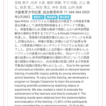
安積 典子, 向井 大喜, 種田 将嗣, 平川 尚毅, 川上 雅
弘, 萩原 憲二, 秋吉 博之, 仲矢 史雄, 山内 保典
大阪教育大学紀要. 総合教育科学 71 349-364 2023
年2月28日
査読有り
筆頭著者
責任著者
type:Article コロナウイルス感染拡大の状況下,小学校若手教
員を対象として,探究型理科研修をオンデマンドで実施し
た。研修実施のため,実験を動画で視聴しながら科学的問題
解決の過程を学習するプログラムをGoogle Classroom上に
作成した。受講者の到達度評価のためにルーブリックを作成
し,評価を試みた。研修の実施と評価から以下の結果を得
た。(1)受講者の9割が,オンデマンドプログラムを完全に終
了した。(2)3人の評価者による評価の一致度の分析から,ル
ーブリックの改善のための知見を得た。(3)ルーブリック評
価の結果から,科学的問題解決の過程の学びについての受講
者の課題が示唆された。(4)水溶液の性質に関する小学校若
手教員の知識の現状が明らかになった。 Due to the spread
of coronavirus infection, we conducted on-demand teacher
training of scientific inquiry activity for young elementary
school teachers. To carry out the training, we developed a
program on Google Classroom to learn the process of
inquiring scientific problems by watching videos of
experiments. We also created a rubric to evaluate the
achievement of the learners and tried to evaluate it. The
following results were obtained from the implementation
and evaluation of the training. (1) 90% of the participants
have completed the on-demand program. (2) From the