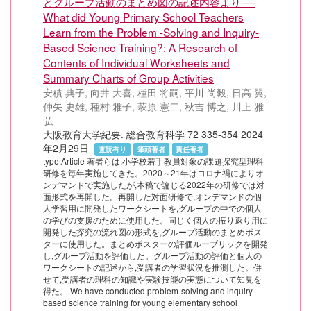
とグループ活動のまとめ図の記述内容より-—
What did Young Primary School Teachers
Learn from the Problem -Solving and Inquiry-
Based Science Training?: A Research of
Contents of Individual Worksheets and
Summary Charts of Group Activities
安積 典子, 向井 大喜, 種田 将嗣, 平川 尚毅, 日高 翼,
仲矢 史雄, 種村 雅子, 萩原 憲二, 秋吉 博之, 川上 雅
弘
大阪教育大学紀要. 総合教育科学 72 335-354 2024
年2月29日
査読有り
筆頭著者
責任著者
type:Article 著者らは,小学校若手教員対象の課題探究型理科
研修を毎年実施してきた。2020～21年はコロナ禍によりオ
ンデマンドで実施したが,本稿で論じる2022年の研修では対
面形式を再開した。再開した対面研修で,オンデマンドの個
人学習用に開発したワークシートを,グループの中での個人
の学びの支援のために使用した。同じく個人の振り返り用に
開発した探究の流れ図の形式を,グループ活動のまとめポス
ターに使用した。まとめポスターの評価ルーブリックを開発
し,グループ活動を評価した。グループ活動の評価と個人の
ワークシートの記述から,受講者の学習状況を推測した。併
せて,受講者の理科の知識や実験技能の実態について知見を
得た。 We have conducted problem-solving and inquiry-
based science training for young elementary school