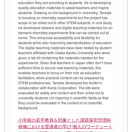
education they are providing to students. He is developing
quality education materials to assist teachers and inspire
students. Drawing on his background in chemistry, Taneda
is focusing on chemistry experiments but the project has
scope to be rolled out to other STEM subjects. In one study,
he developed labware and digital teaching materials for on-
demand chemistry experiments that can be carried out at
home. This enhances accessibility and flexibility for
students while also improving standardisation of education.
The digital teaching materials have been tested by student
teachers affiliated with Osaka Kyoiku University who were
given a lab kit containing the materials needed for the
experiments. Given that teachers in Japan often don’t have
sufficient time to source new teaching materials, this
enables teachers to focus on their role as education
facilitators, while practical content can be prepared by
STEM professionals. Taneda developed the toolkit in
collaboration with Kenis Corporation. The kits were
evaluated for safety and content and then rolled out to
university students not majoring in scientific fields so that
they could be evaluated in the context of no scientific
background.
小学校の若手教員を対象とした課題探究型理科
研修における受講者の学び-個人のワークシート