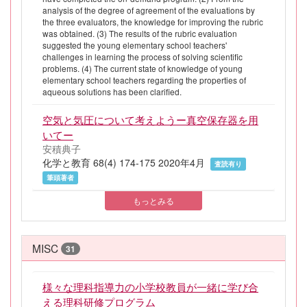
analysis of the degree of agreement of the evaluations by
the three evaluators, the knowledge for improving the rubric
was obtained. (3) The results of the rubric evaluation
suggested the young elementary school teachers'
challenges in learning the process of solving scientific
problems. (4) The current state of knowledge of young
elementary school teachers regarding the properties of
aqueous solutions has been clarified.
空気と気圧について考えようー真空保存器を用
いてー
安積典子
化学と教育 68(4) 174-175 2020年4月
査読有り
筆頭著者
もっとみる
MISC
31
様々な理科指導力の小学校教員が一緒に学び合
える理科研修プログラム