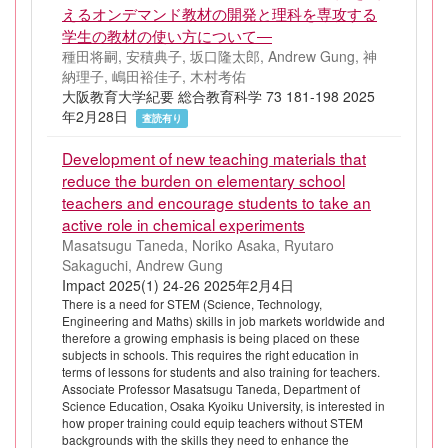
えるオンデマンド教材の開発と理科を専攻する
学生の教材の使い方について―
種田将嗣, 安積典子, 坂口隆太郎, Andrew Gung, 神
納理子, 嶋田裕佳子, 木村考佑
大阪教育大学紀要 総合教育科学 73 181-198 2025
年2月28日
査読有り
Development of new teaching materials that
reduce the burden on elementary school
teachers and encourage students to take an
active role in chemical experiments
Masatsugu Taneda, Noriko Asaka, Ryutaro
Sakaguchi, Andrew Gung
Impact 2025(1) 24-26 2025年2月4日
There is a need for STEM (Science, Technology,
Engineering and Maths) skills in job markets worldwide and
therefore a growing emphasis is being placed on these
subjects in schools. This requires the right education in
terms of lessons for students and also training for teachers.
Associate Professor Masatsugu Taneda, Department of
Science Education, Osaka Kyoiku University, is interested in
how proper training could equip teachers without STEM
backgrounds with the skills they need to enhance the