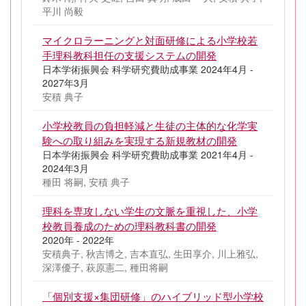
平川 尚毅
マイクロラーニングと対面研修による小学校若
手理科教科担任の支援システムの開発
日本学術振興会 科学研究費助成事業 2024年4月 -
2027年3月
安積 典子
小学校教員の負担軽減と生徒の主体的な化学実
験への取り組みを実現する新規教材の開発
日本学術振興会 科学研究費助成事業 2021年4月 -
2024年3月
種田 将嗣, 安積 典子
理科を専攻しない学生の文脈を重視した、小学
校教員養成のための理科教科書の開発
2020年 - 2022年
安積典子, 秋吉博之, 吉本直弘, 生田享介, 川上雅弘,
深澤優子, 萩原憲二, 種田将嗣
「個別支援×集団研修」のハイブリッド型小学校