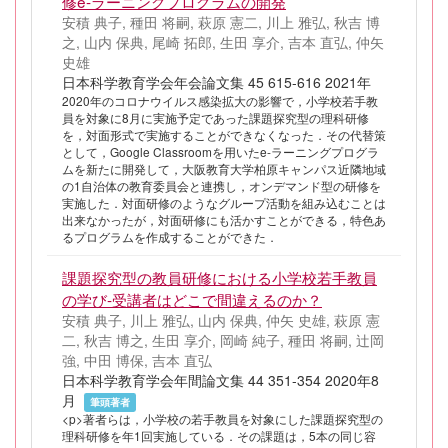
修e-ラーニングプログラムの開発
安積 典子, 種田 将嗣, 萩原 憲二, 川上 雅弘, 秋吉 博
之, 山内 保典, 尾崎 拓郎, 生田 享介, 吉本 直弘, 仲矢
史雄
日本科学教育学会年会論文集 45 615-616 2021年
2020年のコロナウイルス感染拡大の影響で，小学校若手教
員を対象に8月に実施予定であった課題探究型の理科研修
を，対面形式で実施することができなくなった．その代替策
として，Google Classroomを用いたe-ラーニングプログラ
ムを新たに開発して，大阪教育大学柏原キャンパス近隣地域
の1自治体の教育委員会と連携し，オンデマンド型の研修を
実施した．対面研修のようなグループ活動を組み込むことは
出来なかったが，対面研修にも活かすことができる，特色あ
るプログラムを作成することができた．
課題探究型の教員研修における小学校若手教員
の学び-受講者はどこで間違えるのか？
安積 典子, 川上 雅弘, 山内 保典, 仲矢 史雄, 萩原 憲
二, 秋吉 博之, 生田 享介, 岡崎 純子, 種田 将嗣, 辻岡
強, 中田 博保, 吉本 直弘
日本科学教育学会年間論文集 44 351-354 2020年8
月
筆頭著者
<p>著者らは，小学校の若手教員を対象にした課題探究型の
理科研修を年1回実施している．その課題は，5本の同じ容