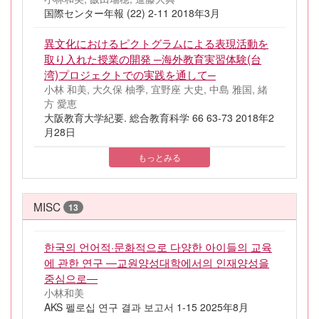
国際センター年報 (22) 2-11 2018年3月
異文化におけるピクトグラムによる表現活動を
取り入れた授業の開発 ─海外教育実習体験(台
湾)プロジェクトでの実践を通して─
小林 和美, 大久保 柚季, 宜野座 大史, 中島 雅国, 緒
方 愛恵
大阪教育大学紀要. 総合教育科学 66 63-73 2018年2
月28日
もっとみる
MISC
13
한국의 언어적·문화적으로 다양한 아이들의 교육
에 관한 연구 ―교원양성대학에서의 인재양성을
중심으로―
小林和美
AKS 펠로십 연구 결과 보고서 1-15 2025年8月