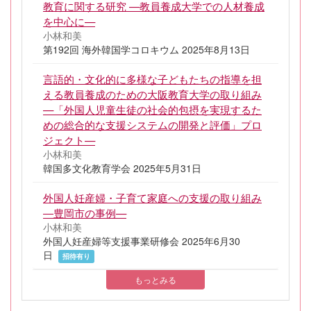
教育に関する研究 —教員養成大学での人材養成
を中心に—
小林和美
第192回 海外韓国学コロキウム 2025年8月13日
言語的・文化的に多様な子どもたちの指導を担
える教員養成のための大阪教育大学の取り組み
—「外国人児童生徒の社会的包摂を実現するた
めの総合的な支援システムの開発と評価」プロ
ジェクト—
小林和美
韓国多文化教育学会 2025年5月31日
外国人妊産婦・子育て家庭への支援の取り組み
―豊岡市の事例—
小林和美
外国人妊産婦等支援事業研修会 2025年6月30
日
招待有り
もっとみる