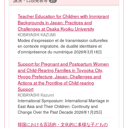
講演・口頭発表等
21
Teacher Education for Children with Immigrant
Backgrounds in Japan: Practices and
Challenges at Osaka Kyoiku University
KOBAYASHI KAZUMI
Modes d’expression et de transmission culturelles
en contexte migratoire, de dualité identitaire et
d’omniprésence du numérique 2026年3月18日
Support for Pregnant and Postpartum Women
and Child-Rearing Families in Toyooka City,
Hyogo Prefecture, Japan: Challenges and
Actions at the Frontline of Child-rearing
Support
KOBAYASHI Kazumi
International Symposium: International Marriage in
East Asia and Their Children: Continuity and
Change Over the Past Decade 2026年1月25日
韓国における言語的・文化的に多様な子どもの