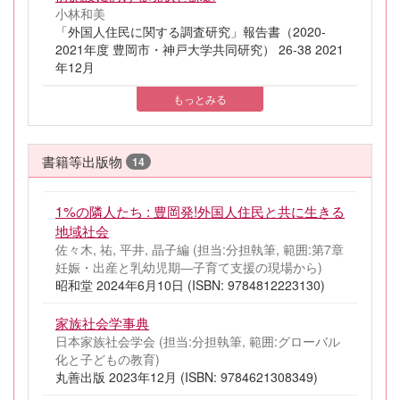
小林和美
「外国人住民に関する調査研究」報告書（2020-
2021年度 豊岡市・神戸大学共同研究） 26-38 2021
年12月
もっとみる
書籍等出版物
14
1%の隣人たち : 豊岡発!外国人住民と共に生きる
地域社会
佐々木, 祐, 平井, 晶子編 (担当:分担執筆, 範囲:第7章
妊娠・出産と乳幼児期―子育て支援の現場から)
昭和堂 2024年6月10日 (ISBN: 9784812223130)
家族社会学事典
日本家族社会学会 (担当:分担執筆, 範囲:グローバル
化と子どもの教育)
丸善出版 2023年12月 (ISBN: 9784621308349)