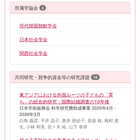
所属学協会
3
現代韓国朝鮮学会
日本社会学会
関西社会学会
共同研究・競争的資金等の研究課題
16
東アジアにおける外国ルーツの子どもの「育
ち」の総合的研究：国際結婚調査の10年後
日本学術振興会 科学研究費助成事業 2025年4月 -
2030年3月
白鳥 義彦, 平井 晶子, 奥井 亜紗子, 長坂 格, 梅村 麦
生, 小林 和美, 佐々木 祐, 山下 泰幸
超少子高齢社会の若者のライフコース・イメー