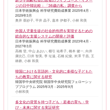
ジの日中韓比較：「36歳の私」調査から
日本学術振興会 科学研究費助成事業 2025年4月 -
2029年3月
奥井 亜紗子, 平井 晶子, 嘉本 伊都子, 小林 和美
外国人児童生徒の社会的包摂を実現するための
総合的な支援システムの開発と評価
日本学術振興会 科学研究費助成事業 2023年4月 -
2027年3月
高橋 登, 中山 あおい, 櫛引 祐希子, 橋本 健一, 向井
康比己, 臼井 智美, 李 址遠, 石橋 紀俊, 米澤 千昌, 王
林鋒, 小林 和美
韓国における言語的・文化的に多様な子どもた
ちの教育に関する研究
韓国学中央研究院 韓国学中央研究院フェローシッ
ププログラム 2025年3月 - 2025年9月
小林和美
多文化の背景を持つ子ども・若者の育ち・学
び・未来に関する実証研究