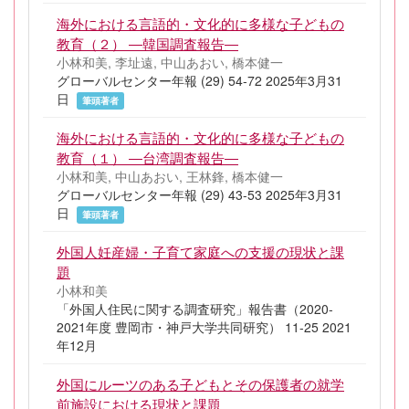
海外における言語的・文化的に多様な子どもの
教育（２） ―韓国調査報告―
小林和美, 李址遠, 中山あおい, 橋本健一
グローバルセンター年報 (29) 54-72 2025年3月31
日
筆頭著者
海外における言語的・文化的に多様な子どもの
教育（１） ―台湾調査報告―
小林和美, 中山あおい, 王林鋒, 橋本健一
グローバルセンター年報 (29) 43-53 2025年3月31
日
筆頭著者
外国人妊産婦・子育て家庭への支援の現状と課
題
小林和美
「外国人住民に関する調査研究」報告書（2020-
2021年度 豊岡市・神戸大学共同研究） 11-25 2021
年12月
外国にルーツのある子どもとその保護者の就学
前施設における現状と課題