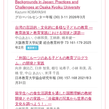
Backgrounds in Japan: Practices and
Challenges at Osaka Kyoiku University
Kazumi KOBAYASHI
グローバルセンター年報 (30) 3-11 2026年3月
台湾の言語的・文化的に多様な子どもの教育 ―
教育政策と教育実践における現状と課題―
中山あおい, 小林和美, 王林鋒, 橋本健一
大阪教育大学紀要 総合教育科学 73 161-179 2025
年2月
査読有り
「外国にルーツのある子どもの教育プログラ
ム」の開発と実践
向井 康比己, 臼井 智美, 櫛引 祐希子, 小林 和美, 高
橋 登, 中山 あおい, 米澤 千昌
日本教育大学協会研究年報 (39) 157-168 2021年3
月31日
留学生への食生活調査を通した国際理解の教材
開発とその実践―「冷蔵庫の写真から世界の食
文化を調べよう！」―
小林和美, 飯田瑞穂, 進藤大典