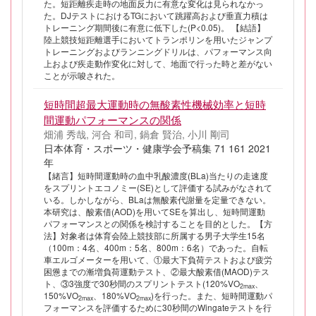
た。短距離疾走時の地面反力に有意な変化は見られなかっ
た。DJテストにおけるTGにおいて跳躍高および垂直力積は
トレーニング期間後に有意に低下した(P<0.05)。 【結語】
陸上競技短距離選手においてトランポリンを用いたジャンプ
トレーニングおよびランニングドリルは、パフォーマンス向
上および疾走動作変化に対して、地面で行った時と差がない
ことが示唆された。
短時間超最大運動時の無酸素性機械効率と短時
間運動パフォーマンスの関係
畑浦 秀哉, 河合 和司, 鍋倉 賢治, 小川 剛司
日本体育・スポーツ・健康学会予稿集 71 161 2021
年
【緒言】短時間運動時の血中乳酸濃度(BLa)当たりの走速度
をスプリントエコノミー(SE)として評価する試みがなされて
いる。しかしながら、BLaは無酸素代謝量を定量できない。
本研究は、酸素借(AOD)を用いてSEを算出し、短時間運動
パフォーマンスとの関係を検討することを目的とした。【方
法】対象者は体育会陸上競技部に所属する男子大学生15名
（100m：4名、400m：5名、800m：6名）であった。自転
車エルゴメーターを用いて、①最大下負荷テストおよび疲労
困憊までの漸増負荷運動テスト、②最大酸素借(MAOD)テス
ト、③3強度で30秒間のスプリントテスト(120%VO
、
2max
150%VO
、180%VO
)を行った。また、短時間運動パ
2max
2max
フォーマンスを評価するために30秒間のWingateテストを行