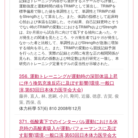
記録はトレーニング内容から選択するスケールから評価し、
運動強度と運動時間の積をTRIMPとして算出し、TRIMPを
標準偏差で除した値を単調性として、単調性とTRIMPの積
をStrengthとして算出した。また、体調の指標として起床時
心拍および体温を記録した。その結果、自己記録更時とそう
でない時のTRIMPの変動ににおけるTRIMPsおよびStrength
は、2か月前から試合月に向けて低下する傾向にあった。ケ
ガ発生との関連を見たところ、ケガ発生者ではケガが発生し
なかった者と比較して、単調性およびStrengthが急激に増加
する傾向を示した。また、TRIMPの変動から競技記録予測
を行ったところ、実際の記録との間に有意な正の相関関係が
見られ、算出式の係数および時定数は先行研究と一致し、本
研究のトレーニング定量モデルの妥当性が示唆された。
356. 運動トレーニングが運動時の深部体温上昇
に伴う換気充進反応に及ぼす影響(環境,一般口
演,第63回日本体力医学会大会)
藤井, 直人, 林, 恵嗣, 小川, 剛司, 近藤, 徳彦, 古賀, 俊
策, 西保, 岳
体力科學 57(6) 810 2008年12月
371. 低酸素下でのインターバル運動における休
息時の高酸素吸入が運動パフォーマンスに及ぼ
す影響(環境,一般口演,第63回日本体力医学会大