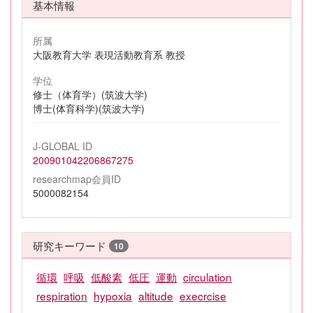
基本情報
所属
大阪教育大学 表現活動教育系 教授
学位
修士（体育学）(筑波大学)
博士(体育科学)(筑波大学)
J-GLOBAL ID
200901042206867275
researchmap会員ID
5000082154
研究キーワード
10
循環
呼吸
低酸素
低圧
運動
circulation
respiration
hypoxia
altitude
execrcise