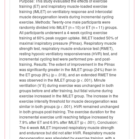
Purpose: This study evaluated the effects of exercise
training (ET) and inspiratory muscle-loaded exercise
training (IMLET) on ventilatory response and intercostal
muscle deoxygenation levels during incremental cycling
exercise. Methods: Twenty-one male participants were
randomly divided into IMLET (n = 10) or ET (n = 11) groups.
All participants underwent a 4-week cycling exercise
training at 60% peak oxygen uptake. IMLET loaded 50% of
maximal inspiratory pressure (PImax). Respiratory muscle
strength test, respiratory muscle endurance test (RMET),
resting hypoxic ventilatory responsiveness (HVR) test, and
incremental cycling test were performed pre- and post-
training. Results: The extent of improvement in the PImax
was significantly greater in the IMLET group (24%) than in
the ET group (8%) (p = .018), and an extended RMET time
was observed in the IMLET group (p < .001). Minute
ventilation (V˙E) during exercise was unchanged in both
groups before and after training, but tidal volume during
exercise increased in the IMLET group. The increase in the
exercise intensity threshold for muscle deoxygenation was
similar in both groups (p < .001). HVR remained unchanged
in both groups post-training. The exercise duration for the
incremental exercise until reaching fatigue increased by
7.9% after ET and 6.9% after IMLET (p < .001). Conclusion:
The 4-week IMLET improved respiratory muscle strength
and endurance but did not alter HVR. Respiratory muscle
deoxygenation was alleviated by exercise training, with a