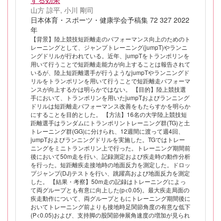
山方 諒平, 小川 剛司
日本体育・スポーツ・健康学会予稿集 72 327 2022
年
【背景】陸上競技短距離走のパフォーマンス向上のためのト
レーニングとして、ジャンプトレーニング(jumpT)やランニ
ングドリルが行われている。近年、jumpTをトランポリンを
用いて行うことで短距離走能力が向上することは報告されて
いるが、陸上短距離選手が行うようなjumpTやランニングド
リルをトランポリンを用いて行うことで短距離走パフォーマ
ンスが向上するかは明らかではない。 【目的】陸上競技選
手において、トランポリンを用いたjumpTおよびランニング
ドリルは短距離走パフォーマンス改善をもたらすかを明らか
にすることを目的とした。 【方法】16名の大学陸上競技短
距離選手はランダムにトランポリントレーニング群(TG)と土
トレーニング群(GG)に分けられ、12週間に渡って週4回、
jumpTおよびランニングドリルを実施した。TGではトレー
ニングをミニトランポリン上で行った。トレーニング期間前
後において50m走を行い、記録測定および疾走時の動作分析
を行った。短距離疾走接地時の地面反力を測定した。ドロッ
プジャンプ(DJ)テストを行い、跳躍高および地面反力を測定
した。 【結果・考察】50m走の記録はトレーニングによっ
て両グループとも有意に向上した(p<0.05)。最大疾走局面の
疾走動作について、両グループともにトレーニング期間後に
おいてトレーニング前よりも接地時足関節角度の有意な低下
(P<0.05)および、支持脚の股関節伸展角速度の増加が見られ