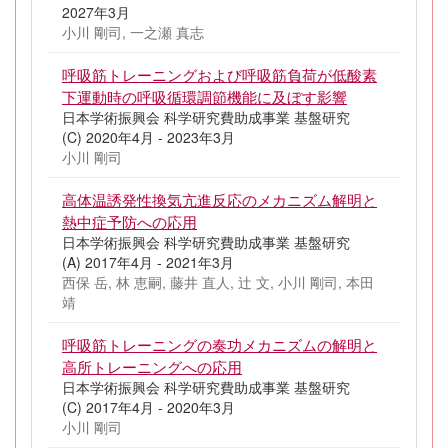
2027年3月
小川 剛司, 一之瀬 真志
呼吸筋トレーニングおよび呼吸筋負荷が低酸素
下運動時の呼吸循環調節機能に及ぼす影響
日本学術振興会 科学研究費助成事業 基盤研究
(C) 2020年4月 - 2023年3月
小川 剛司
高体温誘発性換気亢進反応のメカニズム解明と
熱中症予防への応用
日本学術振興会 科学研究費助成事業 基盤研究
(A) 2017年4月 - 2021年3月
西保 岳, 林 恵嗣, 藤井 直人, 辻 文, 小川 剛司, 本田
靖
呼吸筋トレーニングの奏功メカニズムの解明と
高所トレーニングへの応用
日本学術振興会 科学研究費助成事業 基盤研究
(C) 2017年4月 - 2020年3月
小川 剛司