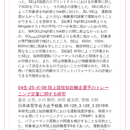
った。SEは3強度のスプリントテストにおける仕事率に対し
てAODをプロットし、その傾きの逆数とした。SEの高さに
よって対象者をhigh群とlow群に分けた。高いSEは、運動強
度が上がっても、より少ない無酸素代謝量で運動を行うこと
ができることを意味する。【結果】high群はlow群よりも
Wingateテスト中の平均パワーが有意に高かった(p<0.05)。
また、MAODはhigh群とlow群との間に差はなかったもの
の、VO
はhigh群でlow群よりも有意に低かった。対象者
2max
の専門種目間で検討したところ、SEは、400m、100m、
800mの順に高値を示したことから、種目特性によってSEが
異なることが示唆された。【結論】AODによって評価され
たSEは、短時間運動パフォーマンスの高さと関係すること
が示唆された。また、SEは有酸素および無酸素能力の高さ
によって決定されるものではないことが示唆された。SEを
用いて種目適正の判断やスプリントパフォーマンスの評価が
できる可能性がある。
04生-25-ポ-08 陸上競技短距離走選手のトレー
ニング定量に関する研究
森谷 公亮, 小川 剛司, 井田 健太郎, 菅根 大幹
日本体育学会大会予稿集 69 128_3-128_3 2018年
本研究は陸上短距離選手における運動強度評価を、簡易スケ
ールを用いてトレーニングインパルス（TRIMP）を算出
し、パフォーマンス変動との関連を検討することを目的とし
た。対象者は大学陸上短距離選手9名であった。運動強度の