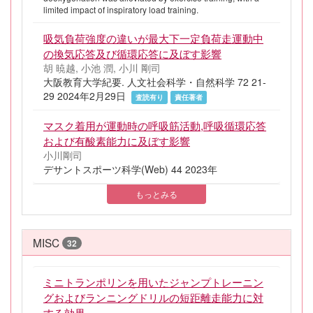
limited impact of inspiratory load training.
吸気負荷強度の違いが最大下一定負荷走運動中
の換気応答及び循環応答に及ぼす影響
胡 暁越, 小池 潤, 小川 剛司
大阪教育大学紀要. 人文社会科学・自然科学 72 21-
29 2024年2月29日
査読有り
責任著者
マスク着用が運動時の呼吸筋活動,呼吸循環応答
および有酸素能力に及ぼす影響
小川剛司
デサントスポーツ科学(Web) 44 2023年
もっとみる
MISC
32
ミニトランポリンを用いたジャンプトレーニン
グおよびランニングドリルの短距離走能力に対
する効果