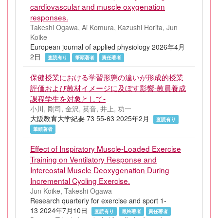
cardiovascular and muscle oxygenation
responses.
Takeshi Ogawa, Ai Komura, Kazushi Horita, Jun
Koike
European journal of applied physiology 2026年4月
2日
査読有り
筆頭著者
責任著者
保健授業における学習形態の違いが形成的授業
評価および教材イメージに及ぼす影響-教員養成
課程学生を対象として-
小川, 剛司, 金沢, 英音, 井上, 功一
大阪教育大学紀要 73 55-63 2025年2月
査読有り
筆頭著者
Effect of Inspiratory Muscle-Loaded Exercise
Training on Ventilatory Response and
Intercostal Muscle Deoxygenation During
Incremental Cycling Exercise.
Jun Koike, Takeshi Ogawa
Research quarterly for exercise and sport 1-
13 2024年7月10日
査読有り
最終著者
責任著者