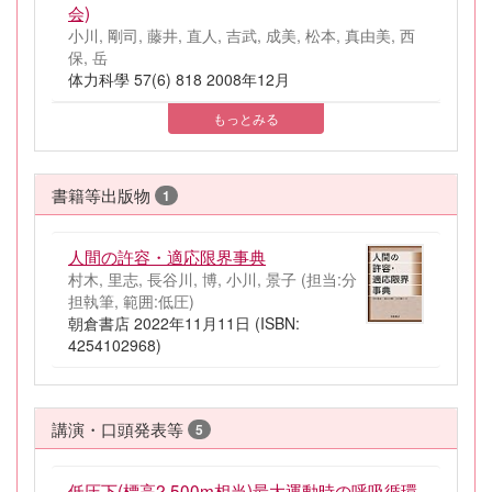
会)
小川, 剛司, 藤井, 直人, 吉武, 成美, 松本, 真由美, 西
保, 岳
体力科學 57(6) 818 2008年12月
もっとみる
書籍等出版物
1
人間の許容・適応限界事典
村木, 里志, 長谷川, 博, 小川, 景子 (担当:分
担執筆, 範囲:低圧)
朝倉書店 2022年11月11日 (ISBN:
4254102968)
講演・口頭発表等
5
低圧下(標高2,500m相当)最大運動時の呼吸循環