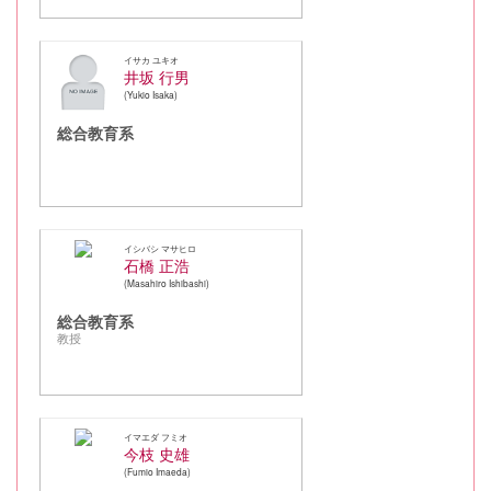
イサカ ユキオ
井坂 行男
Yukio Isaka
総合教育系
イシバシ マサヒロ
石橋 正浩
Masahiro Ishibashi
総合教育系
教授
イマエダ フミオ
今枝 史雄
Fumio Imaeda