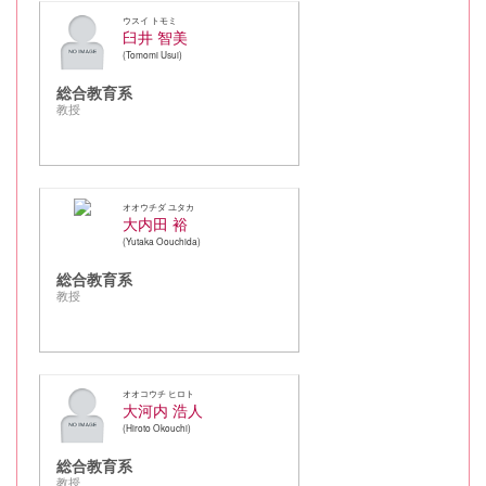
ウスイ トモミ
臼井 智美
Tomomi Usui
総合教育系
教授
オオウチダ ユタカ
大内田 裕
Yutaka Oouchida
総合教育系
教授
オオコウチ ヒロト
大河内 浩人
Hiroto Okouchi
総合教育系
教授