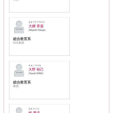
オオツグ アキヨシ
大継 章嘉
Akiyoshi Otsugu
総合教育系
特任教授
オオノ ヤスキ
大野 裕己
Yasuki OHNO
総合教育系
教授
カキ ケイコ
柿 慶子