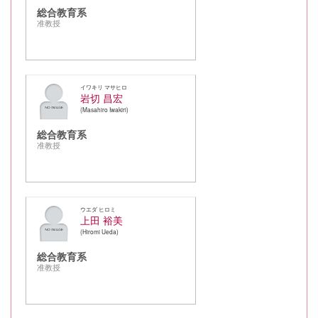
総合教育系
准教授
イワキリ マサヒロ
岩切 昌宏
Masahiro Iwakiri
総合教育系
准教授
ウエダ ヒロミ
上田 裕美
Hiromi Ueda
総合教育系
准教授