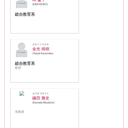
KAKI KEIKO
総合教育系
カネミツ ヤスキ
金光 靖樹
Yasuki Kanemitsu
総合教育系
教授
カマダ マサフミ
鎌田 雅史
Kamada Masafumi
准教授