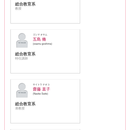
総合教育系
教授
ゴシマ オサム
五島 脩
osamu goshima
総合教育系
特任講師
サイトウ ナオコ
齋藤 直子
Naoko Saito
総合教育系
准教授