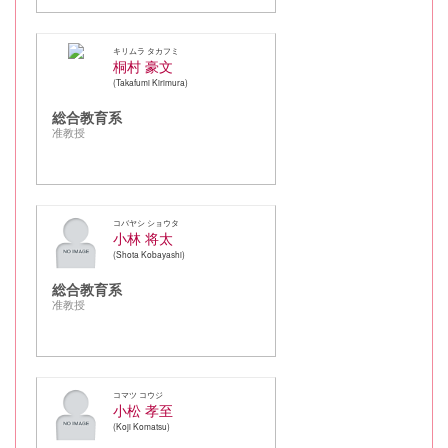
キリムラ タカフミ
桐村 豪文
Takafumi Kirimura
総合教育系
准教授
コバヤシ ショウタ
小林 将太
Shota Kobayashi
総合教育系
准教授
コマツ コウジ
小松 孝至
Koji Komatsu