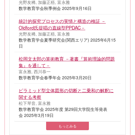
光野友稀, 加藤正梧, 富永雅
数学教育学会秋季例会 2025年9月16日
統計的探究プロセスの実情と構造の検証 －
Oldford氏提唱の直線型PPDAC－
光野友稀, 加藤正梧, 富永雅
数学教育学会夏季研究会(関西エリア) 2025年6月15
日
松岡文太郎の算術教育 －著書『算術理論的問題
集』を通して－
富永雅, 西川恭一
数学教育学会春季年会 2025年3月20日
ピラミッド型立体図形の切断と二乗和の解釈に
関する考察
松下琴音, 富永雅
数学教育学会 2025年度 第29回大学院生等発表
会 2025年3月19日
もっとみる