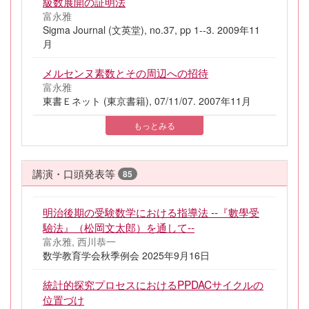
級数展開の証明法
富永雅
Sigma Journal (文英堂), no.37, pp 1--3. 2009年11
月
メルセンヌ素数とその周辺への招待
富永雅
東書Ｅネット (東京書籍), 07/11/07. 2007年11月
もっとみる
講演・口頭発表等
85
明治後期の受験数学における指導法 --『數學受
驗法』（松岡文太郎）を通して--
富永雅, 西川恭一
数学教育学会秋季例会 2025年9月16日
統計的探究プロセスにおけるPPDACサイクルの
位置づけ