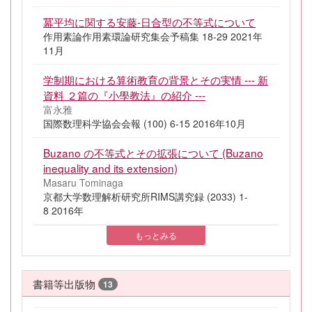
冪平均に関する安藤-日合型の不等式について
作用素論作用素環論研究集会予稿集 18-29 2021年
11月
学制期における算術教育の背景とその実情 --- 新
資料 ２篇の『小學教法』の紹介 ---
富永雅
国際数理科学協会会報 (100) 6-15 2016年10月
Buzano の不等式とその拡張について (Buzano
inequality and its extension)
Masaru Tominaga
京都大学数理解析研究所RIMS講究録 (2033) 1-
8 2016年
もっとみる
書籍等出版物
13