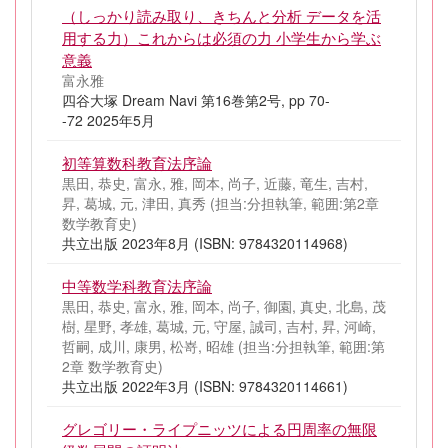
（しっかり読み取り、きちんと分析 データを活
用する力）これからは必須の力 小学生から学ぶ
意義
富永雅
四谷大塚 Dream Navi 第16巻第2号, pp 70-
-72 2025年5月
初等算数科教育法序論
黒田, 恭史, 富永, 雅, 岡本, 尚子, 近藤, 竜生, 吉村,
昇, 葛城, 元, 津田, 真秀 (担当:分担執筆, 範囲:第2章
数学教育史)
共立出版 2023年8月 (ISBN: 9784320114968)
中等数学科教育法序論
黒田, 恭史, 富永, 雅, 岡本, 尚子, 御園, 真史, 北島, 茂
樹, 星野, 孝雄, 葛城, 元, 守屋, 誠司, 吉村, 昇, 河崎,
哲嗣, 成川, 康男, 松嵜, 昭雄 (担当:分担執筆, 範囲:第
2章 数学教育史)
共立出版 2022年3月 (ISBN: 9784320114661)
グレゴリー・ライプニッツによる円周率の無限