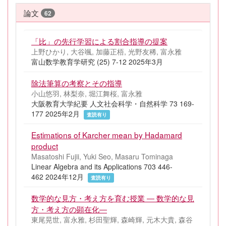
論文
62
「比」の先行学習による割合指導の提案
上野ひかり, 大谷颯, 加藤正梧, 光野友稀, 富永雅
富山数学教育学研究 (25) 7-12 2025年3月
除法筆算の考察とその指導
小山悠羽, 林梨奈, 堀江舞桜, 富永雅
大阪教育大学紀要 人文社会科学・自然科学 73 169-
177 2025年2月
査読有り
Estimations of Karcher mean by Hadamard
product
Masatoshi Fujii, Yuki Seo, Masaru Tominaga
Linear Algebra and its Applications 703 446-
462 2024年12月
査読有り
数学的な見方・考え方を育む授業 ― 数学的な見
方・考え方の顕在化―
東尾晃世, 富永雅, 杉田聖輝, 森崎輝, 元木大貴, 森谷