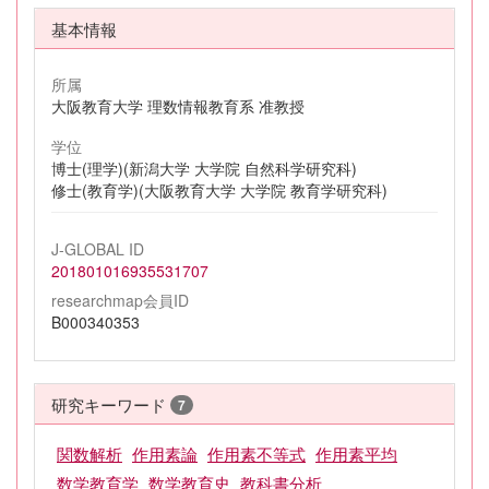
基本情報
所属
大阪教育大学 理数情報教育系 准教授
学位
博士(理学)(新潟大学 大学院 自然科学研究科)
修士(教育学)(大阪教育大学 大学院 教育学研究科)
J-GLOBAL ID
201801016935531707
researchmap会員ID
B000340353
研究キーワード
7
関数解析
作用素論
作用素不等式
作用素平均
数学教育学
数学教育史
教科書分析