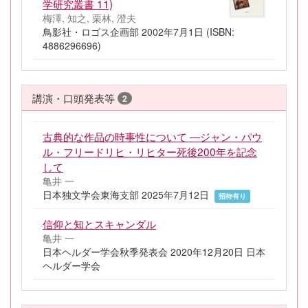
学研究叢書 11)
梅澤, 知之, 栗林, 澄夫
鳥影社・ロゴス企画部 2002年7月1日 (ISBN:
4886296696)
講演・口頭発表等
2
古典的な作品の時事性について ―ジャン・パウ
ル・フリードリヒ・リヒター死後200年を記念
して
亀井 一
日本独文学会東海支部 2025年7月12日
招待有り
信仰と知とスキャンダル
亀井 一
日本ヘルダー学会秋季発表会 2020年12月20日 日本
ヘルダー学会