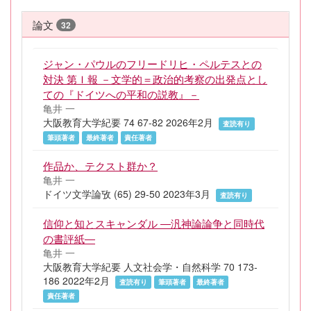
論文
32
ジャン・パウルのフリードリヒ・ペルテスとの
対決 第Ｉ報 －文学的＝政治的考察の出発点とし
ての『ドイツへの平和の説教』－
亀井 一
大阪教育大学紀要 74 67-82 2026年2月
査読有り
筆頭著者
最終著者
責任著者
作品か、テクスト群か？
亀井 一
ドイツ文学論攷 (65) 29-50 2023年3月
査読有り
信仰と知とスキャンダル ―汎神論論争と同時代
の書評紙―
亀井 一
大阪教育大学紀要 人文社会学・自然科学 70 173-
186 2022年2月
査読有り
筆頭著者
最終著者
責任著者