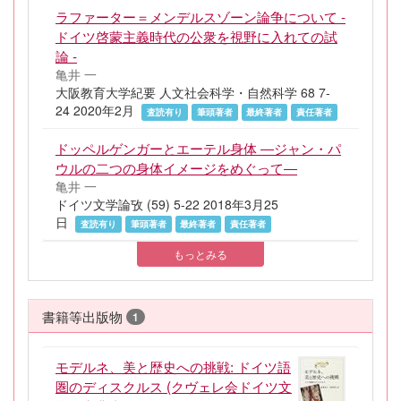
ラファーター＝メンデルスゾーン論争について -
ドイツ啓蒙主義時代の公衆を視野に入れての試
論 -
亀井 一
大阪教育大学紀要 人文社会科学・自然科学 68 7-
24 2020年2月
査読有り
筆頭著者
最終著者
責任著者
ドッペルゲンガーとエーテル身体 ―ジャン・パ
ウルの二つの身体イメージをめぐって―
亀井 一
ドイツ文学論攷 (59) 5-22 2018年3月25
日
査読有り
筆頭著者
最終著者
責任著者
もっとみる
書籍等出版物
1
モデルネ、美と歴史への挑戦: ドイツ語
圏のディスクルス (クヴェレ会ドイツ文