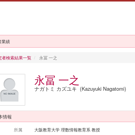
者業績
究者検索結果一覧
永冨 一之
永冨 一之
ナガトミ カズユキ (Kazuyuki Nagatomi)
本情報
所属
大阪教育大学 理数情報教育系 教授