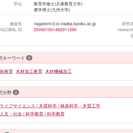
学位
教育学修士(兵庫教育大学)
農学博士(九州大学)
連絡先
nagatomi
cc.osaka-kyoiku.ac.jp
研究
-GLOBAL ID
200901001482911590
resear
究キーワード
3
術教育
木材加工教育
木材機械加工
究分野
2
ライフサイエンス / 木質科学 / 林産科学・木質工学
人文・社会 / 科学教育 / 科学教育