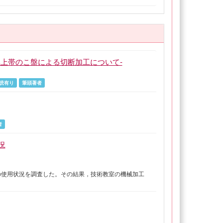
上帯のこ盤による切断加工について-
読有り
筆頭著者
者
況
の使用状況を調査した。その結果，技術教室の機械加工