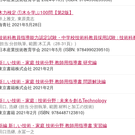
木力検定 ①木を学ぶ100問【第2版】
井上雅文, 東原貴志
海青社 2021年5月28日
技術科教員指導能力認定試験・中学校技術科教員採用試験 : 技術科教
(担当:分担執筆, 範囲:木工具（28-31頁）)
日本産業技術教育学会 2021年5月 (ISBN: 9784990239510)
新しい技術・家庭 技術分野 教師用指導書 研究編
東京書籍株式会社 2021年2月
新しい技術・家庭 技術分野 教師用指導書 問題解決編
東京書籍株式会社 2021年2月
新しい技術・家庭 : 技術分野 : 未来を創るTechnology
田口, 浩継 (担当:分担執筆, 範囲:材料と加工の技術)
東京書籍 2021年2月 (ISBN: 9784487123810)
新編 新しい技術・家庭 技術分野 教師用指導書 実習編
田口浩継, 永冨一之