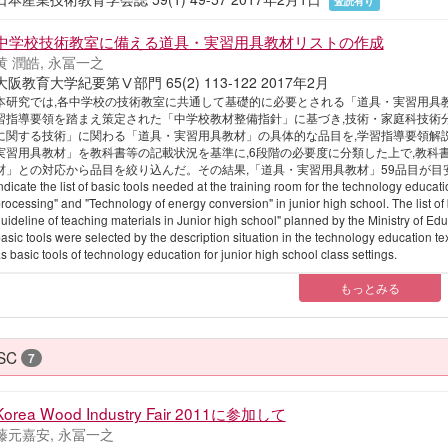
査読有り
中学校技術教室に備える道具・実習用具教材リストの作成
黄 潤皓, 永冨一之
大阪教育大学紀要第Ⅴ部門 65(2) 113-122 2017年2月
本研究では,各中学校の技術教室に共通して基礎的に必要とされる「道具・実習用具
習指導要領を踏まえ策定された「中学校教材整備指針」に基づき,技術・家庭科技術
に関する技術」に関わる「道具・実習用具教材」の具体的な品目を,学習指導要領解
実習用具教材」を教科書等の記載状況を基準に,6段階の必要度に分類した上で,教科
材」との対応から品目を絞り込んだ。その結果,「道具・実習用具教材」59品目が目安として示された。Th
ndicate the list of basic tools needed at the training room for the technology educat
rocessing" and "Technology of energy conversion" in junior high school. The list 
uideline of teaching materials in Junior high school" planned by the Ministry of Ed
asic tools were selected by the description situation in the technology education te
s basic tools of technology education for junior high school class settings.
もっとみる
SC
7
Korea Wood Industry Fair 2011に参加して
藤元嘉安, 永冨一之