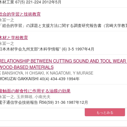
木材工業 67(5) 221-224 2012年5月
総合的学習と技術教育
永冨一之
「総合的学習」の課題と支援方法に関する調査研究報告書（宮崎大学教育文化学
木材と学校教育
永冨一之
日本木材学会九州支部“木科学情報” (6) 3-5 1997年4月
RELATIONSHIP BETWEEN CUTTING SOUND AND TOOL WEAR 
WOOD-BASED MATERIALS
K BANSHOYA, H OHSAKI, K NAGATOMI, Y MURASE
MOKUZAI GAKKAISHI 40(4) 434-439 1994年
接触面の耐食性に作用する油膜の効果
永冨一之, 玉井輝雄, 小南光夫
電子通信学会技術報告 R56(59) 31-36 1987年12月
もっとみる