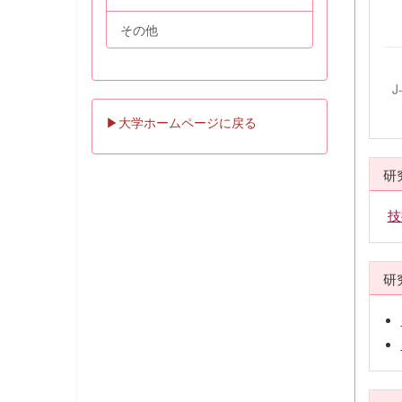
その他
J
▶大学ホームページに戻る
研
技
研