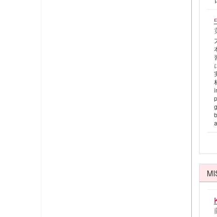
i
p
g
b
a
MI