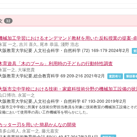
文
32
機械加工学習におけるオンデマンド教材を用いた反転授業の提案-卓
永冨 一之, 吉川 喜久, 尾本 恭温, 淺野 浩志
大阪教育大学紀要 人文社会科学・自然科学 (72) 169-179 2024年2月
査
木育遊具「木のプール」利用時の子どもの行動特性調査
永冨一之, 大塚悠貴
大阪教育大学紀要,総合教育科学 69 209-216 2021年2月
査読有り
筆頭著
大阪市立中学校における技術・家庭科技術分野の機械加工設備の状
山口博功, 永冨一之
大阪教育大学紀要,人文社会科学・自然科学 67 193-200 2019年2月
大阪市立中学校に所属する技術分野担当教員を対象に技術教室の機械加工設備とそ
設備において使用率の高い工作機械等を明らかにした。
カッター刃を用いた簡易かんなの開発
喜多山裕人, 永冨一之, 藤元嘉安
日本産業技術教育学会誌 59(1) 49-57 2017年2月1日