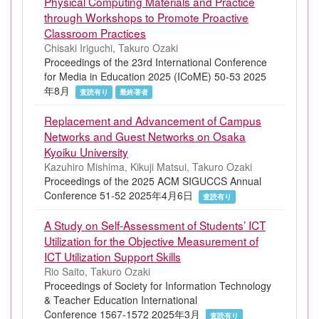
Physical Computing Materials and Practice
through Workshops to Promote Proactive
Classroom Practices
Chisaki Iriguchi, Takuro Ozaki
Proceedings of the 23rd International Conference
for Media in Education 2025 (ICoME) 50-53 2025
年8月
査読有り
最終著者
Replacement and Advancement of Campus
Networks and Guest Networks on Osaka
Kyoiku University
Kazuhiro Mishima, Kikuji Matsui, Takuro Ozaki
Proceedings of the 2025 ACM SIGUCCS Annual
Conference 51-52 2025年4月6日
査読有り
A Study on Self-Assessment of Students’ ICT
Utilization for the Objective Measurement of
ICT Utilization Support Skills
Rio Saito, Takuro Ozaki
Proceedings of Society for Information Technology
& Teacher Education International
Conference 1567-1572 2025年3月
査読有り