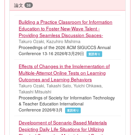
論文
38
Building a Practice Classroom for Information
Education to Foster New-Wave Talent -
Providing Seamless Discussion Spaces-
Takuro Ozaki, Kazuhiro Mishima
Proceedings of the 2026 ACM SIGUCCS Annual
Conference 13-16 2026年3月29日
査読有り
Effects of Changes in the Implementation of
Multiple-Attempt Online Tests on Learning
Outcomes and Learning Behaviors
Takuro Ozaki, Takashi Sato, Yuichi Ohkawa,
Takashi Mitsuishi
Proceedings of Society for Information Technology
& Teacher Education International
Conference 2026年3月
査読有り
Development of Scenario-Based Materials
Depicting Daily Life Situations for Utilizing