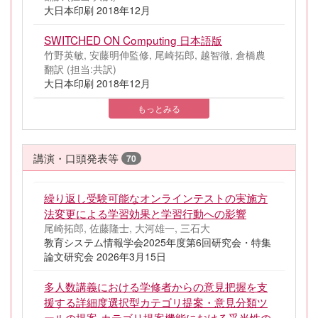
大日本印刷 2018年12月
SWITCHED ON Computing 日本語版
竹野英敏, 安藤明伸監修, 尾崎拓郎, 越智徹, 倉橋農
翻訳 (担当:共訳)
大日本印刷 2018年12月
もっとみる
講演・口頭発表等
70
繰り返し受験可能なオンラインテストの実施方
法変更による学習効果と学習行動への影響
尾崎拓郎, 佐藤隆士, 大河雄一, 三石大
教育システム情報学会2025年度第6回研究会・特集
論文研究会 2026年3月15日
多人数講義における学修者からの意見把握を支
援する詳細度選択型カテゴリ提案・意見分類ツ
ールの提案-カテゴリ提案機能における妥当性の