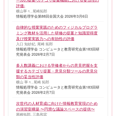
評価-
横山寧々, 尾崎拓郎
情報処理学会第88回全国大会 2026年3月6日
自律的な授業実践のためのフィジカルプログラ
ミング教材を活用した研修の提案と知識習得度
及び授業実践力への有効性の評価
入口 知紗妃, 尾崎 拓郎
情報処理学会 コンピュータと教育研究会第183回研
究発表会 2026年2月7日
多人数講義における学修者からの意見把握を支
援するカテゴリ提案・意見分類ツールの意見分
類の妥当性評価
横山 寧々, 尾崎 拓郎
情報処理学会 コンピュータと教育研究会第183回研
究発表会 2026年2月7日
次世代の人材育成に向けた情報教育実現のため
の演習室構築 〜円滑な議論スペースの提供〜
尾崎拓郎, 三島和宏