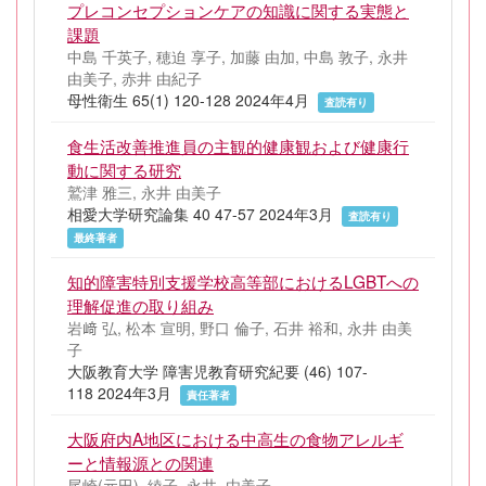
プレコンセプションケアの知識に関する実態と
課題
中島 千英子, 穂迫 享子, 加藤 由加, 中島 敦子, 永井
由美子, 赤井 由紀子
母性衛生 65(1) 120-128 2024年4月
査読有り
食生活改善推進員の主観的健康観および健康行
動に関する研究
鷲津 雅三, 永井 由美子
相愛大学研究論集 40 47-57 2024年3月
査読有り
最終著者
知的障害特別支援学校高等部におけるLGBTへの
理解促進の取り組み
岩﨑 弘, 松本 宣明, 野口 倫子, 石井 裕和, 永井 由美
子
大阪教育大学 障害児教育研究紀要 (46) 107-
118 2024年3月
責任著者
大阪府内A地区における中高生の食物アレルギ
ーと情報源との関連
尾崎(元田), 綾子, 永井, 由美子