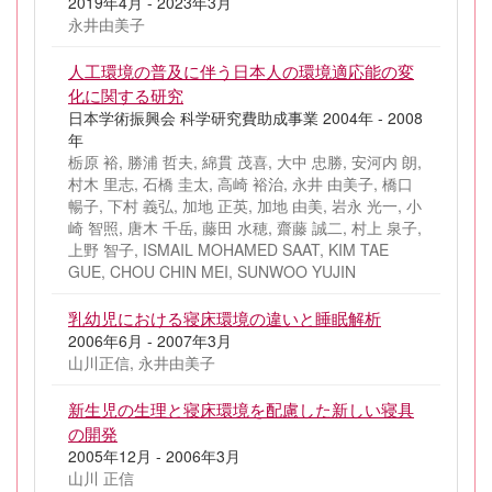
2019年4月 - 2023年3月
永井由美子
人工環境の普及に伴う日本人の環境適応能の変
化に関する研究
日本学術振興会 科学研究費助成事業 2004年 - 2008
年
栃原 裕, 勝浦 哲夫, 綿貫 茂喜, 大中 忠勝, 安河内 朗,
村木 里志, 石橋 圭太, 高崎 裕治, 永井 由美子, 橋口
暢子, 下村 義弘, 加地 正英, 加地 由美, 岩永 光一, 小
崎 智照, 唐木 千岳, 藤田 水穂, 齋藤 誠二, 村上 泉子,
上野 智子, ISMAIL MOHAMED SAAT, KIM TAE
GUE, CHOU CHIN MEI, SUNWOO YUJIN
乳幼児における寝床環境の違いと睡眠解析
2006年6月 - 2007年3月
山川正信, 永井由美子
新生児の生理と寝床環境を配慮した新しい寝具
の開発
2005年12月 - 2006年3月
山川 正信