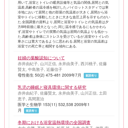
用いて,浴室とトイレの暖房設備等と気温の関係,居間との気
温差,高齢者の温冷感を検討した.パイロットスタディでは寒
冷地において居間と他の部屋の気温差が大きく,居間から浴
室やトイレに移動したときに大きな血圧上昇を示すものがい
た.全国調査の資料より,居間と浴室やトイレとの気温差は夕
方8時前後に最大となった.同じ温冷感であるにもかかわら
ず,浴室やトイレでの実際の気温は居間の気温よりも低かっ
た.高齢者は身体にストレスを受けているが,浴室やトイレの
寒さには寛大であるように思われる.居間と浴室の気温差は
浴室での死亡率と相関する傾向にある.
妊婦の葉酸認知について
赤井由紀子, 山川正信, 永井由美子, 西川桃子, 佐藤
賢太, 中島敦子, 近藤信子
母性衛生 50(2) 475-481 2009年7月
査読有り
乳児の睡眠と寝具環境に関する研究
赤井由紀子, 佐藤賢太, 永井由美子, 山川正信, 土田
恵子, 高間憲治
医学と生物学 153(11) 532,538 2009年1
月
査読有り
冬期における浴室温熱環境の全国調査