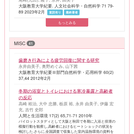
大阪教育大学紀要. 人文社会科学・自然科学 71 79-
89 2023年2月
査読有り
最終著者
もっとみる
MISC
41
歯磨き行為による疲労回復に関する研究
永井由美子, 奥野めぐみ, 山下茜
大阪教育大学紀要Ⅲ部門自然科学・応用科学 60(2)
37,44 2012年2月
冬期の浴室とトイレにおける寒冷暴露と高齢者
の反応
高崎 裕治, 大中 忠勝, 栃原 裕, 永井 由美子, 伊藤 宏
充, 吉竹 史郎
人間と生活環境 17(2) 65,71-71 2010年
パイロットスタディとして大阪と秋田で冬期に入浴と排泄の
模擬行動を観察し,高齢者におけるヒートショックの状況を
検討した.さらに,全国調査で収集した室内温熱環境の資料を