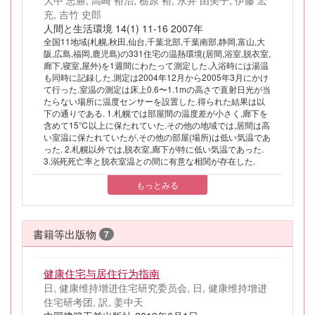
大中 忠勝, 高崎 裕治, 栃原 裕, 永井 由美子, 伊藤 宏
充, 吉竹 史郎
人間と生活環境 14(1) 11-16 2007年
全国11地域(札幌,秋田,仙台,千葉北部,千葉南部,静岡,富山,大
阪,広島,福岡,鹿児島)の331住宅の温熱環境(居間,浴室,脱衣室,
廊下,寝室,屋外)を1週間にわたって測定した.入浴時には湯温
も同時に記録した.測定は2004年12月から2005年3月にかけ
て行った.室温の測定は床上0.6〜1.1mの高さで直射日光が当
たらない場所に温度センサーを設置した.得られた結果は以
下の通りである. 1.札幌では部屋間の温度差が小さく,廊下を
含めて15℃以上に保たれていた.その他の地域では,居間は高
い室温に保たれていたが,その他の部屋(場所)は低い気温であ
った. 2.札幌以外では,脱衣室,廊下が特に低い気温であった.
3.溺死死亡率と脱衣室温との間に有意な相関が存在した.
もっとみる
書籍等出版物
7
健康住宅与居住行为指南
日, 健康维持增进住宅研究委员会, 日, 健康维持增进
住宅研考团, 訳, 姜中天