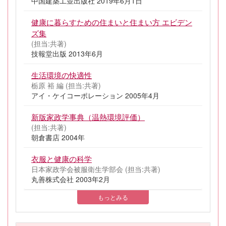
中国建築工並出版社 2019年6月1日
健康に暮らすための住まいと住まい方 エビデン
ズ集
(担当:共著)
技報堂出版 2013年6月
生活環境の快適性
栃原 裕 編 (担当:共著)
アイ・ケイコーポレーション 2005年4月
新版家政学事典（温熱環境評価）
(担当:共著)
朝倉書店 2004年
衣服と健康の科学
日本家政学会被服衛生学部会 (担当:共著)
丸善株式会社 2003年2月
もっとみる