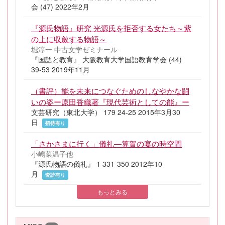
会 (47) 2022年2月
『源氏物語』研究 光源氏を拒否する女たち～紫
の上に収斂する物語～
堀淳一 中古文学ゼミナール
『国語と教育』 大阪教育大学国語教育学会 (44)
39-53 2019年11月
（書評）能を未来につなぐためのしなやかな闘
いの姿ー原田香織著『現代芸術としての能』ー
文芸研究（東北大学） 179 24-25 2015年3月30
日
招待有り
「さかさまに行く」儀礼―算賀の宴の時空間
小嶋菜温子他
『源氏物語の儀礼』 1 331-350 2012年10
月
査読有り
もっとみる