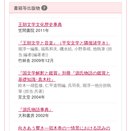
書籍等出版物
7
王朝文学文化歴史事典
笠間書院 2011年
『王朝文学と音楽』（平安文学と隣接諸学８）
堀淳一編集, 福島和夫, 磯水絵, 小野恭靖, 他執筆 (担
当:編者(編著者))
竹林舎 2009年12月
『国文学解釈と鑑賞』別冊『源氏物語の鑑賞と
基礎知識･真木柱』
鈴木一雄監修, 仁平道明編, 呉羽長, 堀淳一他分担執
筆 (担当:共著)
至文堂 2004年
『源氏物語事典』
大和書房 2002年
向きあう響き―宿木巻の一情景における読みの