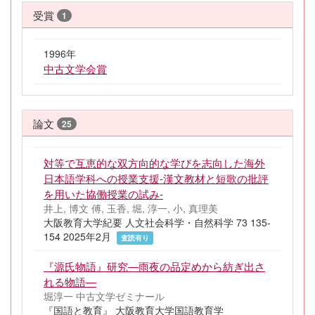
受賞
1
1996年
中古文学会賞
論文
25
対等で互恵的な双方向的な学びを志向した海外
日本語学科への授業支援-漢文教材と短歌の批評
を用いた協働授業の試み-
井上, 博文 傅, 玉香, 堀, 淳一, 小, 真理美
大阪教育大学紀要 人文社会科学・自然科学 73 135-
154 2025年2月
査読有り
『源氏物語』研究―雨夜の品定めから紡ぎ出さ
れる物語―
堀淳一 中古文学ゼミナール
『国語と教育』 大阪教育大学国語教育学