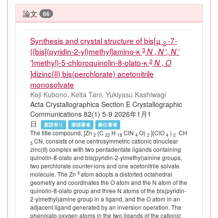
論文
66
Synthesis and crystal structure of bis[μ
-7-
2
3
({bis[(pyridin-2-yl)methyl]amino-κ
,
′,
′
N
N
N
2
′}methyl)-5-chloroquinolin-8-olato-κ
,
N
O
]dizinc(II) bis(perchlorate) acetonitrile
monosolvate
Koji Kubono, Keita Tani, Yukiyasu Kashiwagi
Acta Crystallographica Section E Crystallographic
Communications 82(1) 5-9 2026年1月1
日
査読有り
筆頭著者
責任著者
The title compound, [Zn
(C
H
ClN
O)
](ClO
)
·CH
2
22
18
4
2
4
2
CN, consists of one centrosymmetric cationic dinuclear
3
zinc(II) complex with two pentadentate ligands containing
quinolin-8-olato and bis(pyridin-2-ylmethyl)amine groups,
two perchlorate counter-ions and one acetonitrile solvate
II
molecule. The Zn
atom adopts a distorted octahedral
geometry and coordinates the O atom and the N atom of the
quinolin-8-olato group and three N atoms of the bis(pyridin-
2-ylmethyl)amine group in a ligand, and the O atom in an
adjacent ligand generated by an inversion operation. The
phenolato oxygen atoms in the two ligands of the cationic