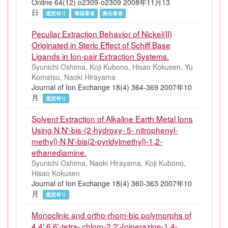
Online 64(12) o2309-o2309 2008年11月13
日
査読有り
筆頭著者
責任著者
Peculiar Extraction Behavior of Nickel(II)
Originated in Steric Effect of Schiff Base
Ligands in Ion-pair Extraction Systems.
Syunichi Oshima, Koji Kubono, Hisao Kokusen, Yu
Komatsu, Naoki Hirayama
Journal of Ion Exchange 18(4) 364-369 2007年10
月
査読有り
Solvent Extraction of Alkaline Earth Metal Ions
Using N,N'-bis-(2-hydroxy- 5- nitrophenyl-
methyl)-N,N'-bis(2-pyridylmethyl)-1,2-
ethanediamine.
Syunichi Oshima, Naoki Hirayama, Koji Kubono,
Hisao Kokusen
Journal of Ion Exchange 18(4) 360-363 2007年10
月
査読有り
Monoclinic and ortho-rhom-bic polymorphs of
4,4′,6,6′-tetra- chloro-2,2′-(piperazine-1,4-