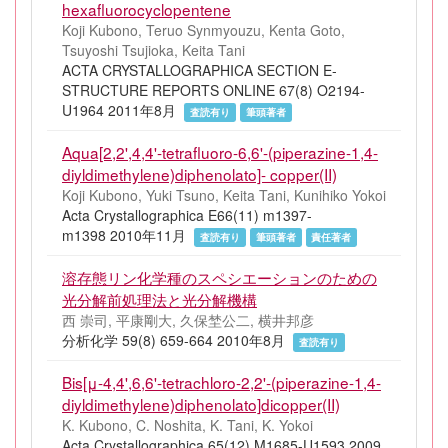
hexafluorocyclopentene
Koji Kubono, Teruo Synmyouzu, Kenta Goto,
Tsuyoshi Tsujioka, Keita Tani
ACTA CRYSTALLOGRAPHICA SECTION E-
STRUCTURE REPORTS ONLINE 67(8) O2194-
U1964 2011年8月
査読有り
筆頭著者
Aqua[2,2',4,4'-tetrafluoro-6,6'-(piperazine-1,4-
diyldimethylene)diphenolato]- copper(II)
Koji Kubono, Yuki Tsuno, Keita Tani, Kunihiko Yokoi
Acta Crystallographica E66(11) m1397-
m1398 2010年11月
査読有り
筆頭著者
責任著者
溶存態リン化学種のスペシエーションのための
光分解前処理法と光分解機構
西 崇司, 平康剛大, 久保埜公二, 横井邦彦
分析化学 59(8) 659-664 2010年8月
査読有り
Bis[μ-4,4',6,6'-tetrachloro-2,2'-(piperazine-1,4-
diyldimethylene)diphenolato]dicopper(II)
K. Kubono, C. Noshita, K. Tani, K. Yokoi
Acta Crystallographica 65(12) M1685-U1593 2009