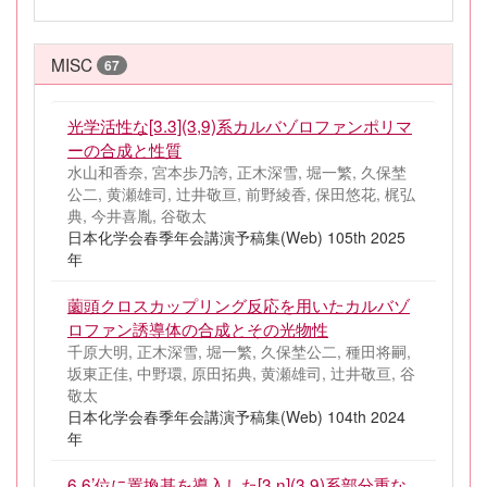
MISC
67
光学活性な[3.3](3,9)系カルバゾロファンポリマ
ーの合成と性質
水山和香奈, 宮本歩乃誇, 正木深雪, 堀一繁, 久保埜
公二, 黄瀬雄司, 辻井敬亘, 前野綾香, 保田悠花, 梶弘
典, 今井喜胤, 谷敬太
日本化学会春季年会講演予稿集(Web) 105th 2025
年
薗頭クロスカップリング反応を用いたカルバゾ
ロファン誘導体の合成とその光物性
千原大明, 正木深雪, 堀一繁, 久保埜公二, 種田将嗣,
坂東正佳, 中野環, 原田拓典, 黄瀬雄司, 辻井敬亘, 谷
敬太
日本化学会春季年会講演予稿集(Web) 104th 2024
年
6,6’位に置換基を導入した[3.n](3,9)系部分重な