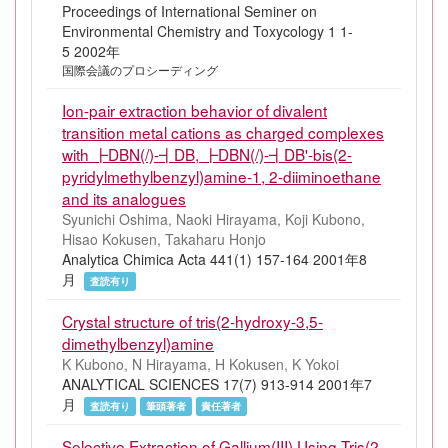
Proceedings of International Seminer on
Environmental Chemistry and Toxycology 1 1-
5 2002年
国際会議のプロシーディング
Ion-pair extraction behavior of divalent
transition metal cations as charged complexes
with ┣DBN(/)-┫DB, ┣DBN(/)-┫DB'-bis(2-
pyridylmethylbenzyl)amine-1, 2-diiminoethane
and its analogues
Syunichi Oshima, Naoki Hirayama, Koji Kubono,
Hisao Kokusen, Takaharu Honjo
Analytica Chimica Acta 441(1) 157-164 2001年8
月
査読有り
Crystal structure of tris(2-hydroxy-3,5-
dimethylbenzyl)amine
K Kubono, N Hirayama, H Kokusen, K Yokoi
ANALYTICAL SCIENCES 17(7) 913-914 2001年7
月
査読有り
筆頭著者
責任著者
Selective Extraction of Gallium(III) Using Tris(2-