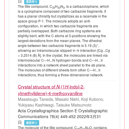
日
査読有り
The title compound, C
H
N
, is a carbazolophane, which
33
33
3
is a cyclophane composed of two carbazole fragments. It
has a planar chirality but crystallizes as a racemate in the
space group P-1. The molecule adopts an anti-
configuration, in which two carbazole fragments are
partially overlapped. Both carbazole ring systems are
slightly bent, with the C atoms at 3-positions showing the
largest deviations from the mean planes. The dihedral
angle between two carbazole fragments is 5.19 (3)°,
allowing an intramolecular slipped π–π interaction [Cg...Cg
= 3.2514 (8) Å]. In the crystal, the molecules are linked via
intermolecular C—H...N hydrogen bonds and C—H...π
interactions into a network sheet parallel to the ab plane.
The molecules of different sheets form other C—H...π
interactions, thus forming a three-dimensional network.
Crystal structure of
-(1
-indol-2-
N
H
ylmethylidene)-4-methoxyaniline
Masatsugu Taneda, Masato Nishi, Koji Kubono,
Yukiyasu Kashiwagi, Taisuke Matsumoto
Acta Crystallographica Section E Crystallographic
Communications 78(4) 449-452 2022年3月31
日
査読有り
The molecule of the title compound, C
H
N
O, contains
16
14
2