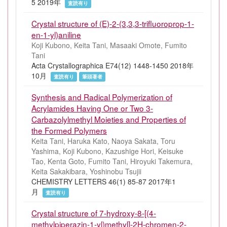
5 2019年
査読有り
Crystal structure of (E)-2-(3,3,3-trifluoroprop-1-
en-1-yl)aniline
Koji Kubono, Keita Tani, Masaaki Omote, Fumito
Tani
Acta Crystallographica E74(12) 1448-1450 2018年
10月
査読有り
筆頭著者
Synthesis and Radical Polymerization of
Acrylamides Having One or Two 3-
Carbazolylmethyl Moieties and Properties of
the Formed Polymers
Keita Tani, Haruka Kato, Naoya Sakata, Toru
Yashima, Koji Kubono, Kazushige Hori, Keisuke
Tao, Kenta Goto, Fumito Tani, Hiroyuki Takemura,
Keita Sakakibara, Yoshinobu Tsujii
CHEMISTRY LETTERS 46(1) 85-87 2017年1
月
査読有り
Crystal structure of 7-hydroxy-8-[(4-
methylpiperazin-1-yl)methyl]-2H-chromen-2-