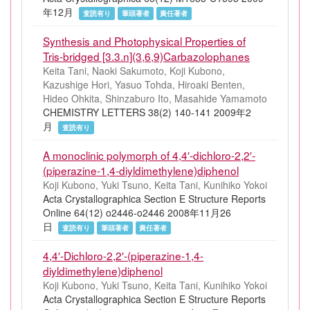
年12月
査読有り
筆頭著者
責任著者
Synthesis and Photophysical Properties of
Tris-bridged [3.3.n](3,6,9)Carbazolophanes
Keita Tani, Naoki Sakumoto, Koji Kubono,
Kazushige Hori, Yasuo Tohda, Hiroaki Benten,
Hideo Ohkita, Shinzaburo Ito, Masahide Yamamoto
CHEMISTRY LETTERS 38(2) 140-141 2009年2
月
査読有り
A monoclinic polymorph of 4,4′-dichloro-2,2′-
(piperazine-1,4-diyldimethylene)diphenol
Koji Kubono, Yuki Tsuno, Keita Tani, Kunihiko Yokoi
Acta Crystallographica Section E Structure Reports
Online 64(12) o2446-o2446 2008年11月26
日
査読有り
筆頭著者
責任著者
4,4′-Dichloro-2,2′-(piperazine-1,4-
diyldimethylene)diphenol
Koji Kubono, Yuki Tsuno, Keita Tani, Kunihiko Yokoi
Acta Crystallographica Section E Structure Reports