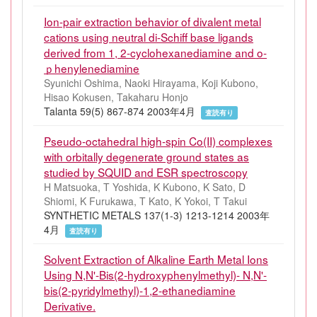
Ion-pair extraction behavior of divalent metal
cations using neutral di-Schiff base ligands
derived from 1, 2-cyclohexanediamine and ο-
ｐhenylenediamine
Syunichi Oshima, Naoki Hirayama, Koji Kubono,
Hisao Kokusen, Takaharu Honjo
Talanta 59(5) 867-874 2003年4月
査読有り
Pseudo-octahedral high-spin Co(II) complexes
with orbitally degenerate ground states as
studied by SQUID and ESR spectroscopy
H Matsuoka, T Yoshida, K Kubono, K Sato, D
Shiomi, K Furukawa, T Kato, K Yokoi, T Takui
SYNTHETIC METALS 137(1-3) 1213-1214 2003年
4月
査読有り
Solvent Extraction of Alkaline Earth Metal Ions
Using N,N'-Bis(2-hydroxyphenylmethyl)- N,N'-
bis(2-pyridylmethyl)-1,2-ethanediamine
Derivative.