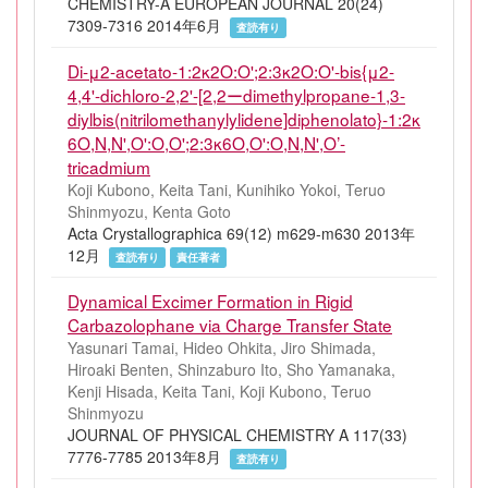
CHEMISTRY-A EUROPEAN JOURNAL 20(24)
7309-7316 2014年6月
査読有り
Di-μ2-acetato-1:2κ2O:O';2:3κ2O:O'-bis{μ2-
4,4'-dichloro-2,2'-[2,2ーdimethylpropane-1,3-
diylbis(nitrilomethanylylidene]diphenolato}-1:2κ
6O,N,N',O':O,O';2:3κ6O,O':O,N,N',O’-
tricadmium
Koji Kubono, Keita Tani, Kunihiko Yokoi, Teruo
Shinmyozu, Kenta Goto
Acta Crystallographica 69(12) m629-m630 2013年
12月
査読有り
責任著者
Dynamical Excimer Formation in Rigid
Carbazolophane via Charge Transfer State
Yasunari Tamai, Hideo Ohkita, Jiro Shimada,
Hiroaki Benten, Shinzaburo Ito, Sho Yamanaka,
Kenji Hisada, Keita Tani, Koji Kubono, Teruo
Shinmyozu
JOURNAL OF PHYSICAL CHEMISTRY A 117(33)
7776-7785 2013年8月
査読有り