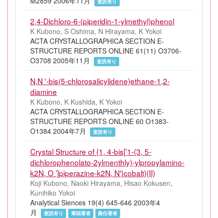
M2859 2006年11月
査読有り
2,4-Dichloro-6-(piperidin-1-ylmethyl)phenol
K Kubono, S Oshima, N Hirayama, K Yokoi
ACTA CRYSTALLOGRAPHICA SECTION E-
STRUCTURE REPORTS ONLINE 61(11) O3706-
O3708 2005年11月
査読有り
N,N '-bis(5-chlorosalicylidene)ethane-1,2-
diamine
K Kubono, K Kushida, K Yokoi
ACTA CRYSTALLOGRAPHICA SECTION E-
STRUCTURE REPORTS ONLINE 60 O1383-
O1384 2004年7月
査読有り
Crystal Structure of {1, 4-bis[’1-(3, 5-
dichlorophenolato-2ylmenthly)-ylpropylamino-
k2N, O ’]piperazine-k2N, N'}cobalt)(II)
Koji Kubono, Naoki Hirayama, Hisao Kokusen,
Kunihiko Yokoi
Analytical Siences 19(4) 645-646 2003年4
月
査読有り
筆頭著者
責任著者