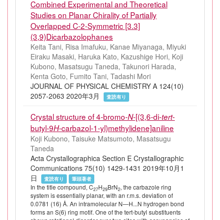
Combined Experimental and Theoretical
Studies on Planar Chirality of Partially
Overlapped C-2-Symmetric [3.3]
(3,9)Dicarbazolophanes
Keita Tani, Risa Imafuku, Kanae Miyanaga, Miyuki
Eiraku Masaki, Haruka Kato, Kazushige Hori, Koji
Kubono, Masatsugu Taneda, Takunori Harada,
Kenta Goto, Fumito Tani, Tadashi Mori
JOURNAL OF PHYSICAL CHEMISTRY A 124(10)
2057-2063 2020年3月
査読有り
Crystal structure of 4-bromo-
-[(3,6-di-
-
N
tert
butyl-9
-carbazol-1-yl)methylidene]aniline
H
Koji Kubono, Taisuke Matsumoto, Masatsugu
Taneda
Acta Crystallographica Section E Crystallographic
Communications 75(10) 1429-1431 2019年10月1
日
査読有り
筆頭著者
In the title compound, C
H
BrN
, the carbazole ring
27
29
2
system is essentially planar, with an r.m.s. deviation of
0.0781 (16) Å. An intramolecular N—H...N hydrogen bond
forms an S(6) ring motif. One of the tert-butyl substituents