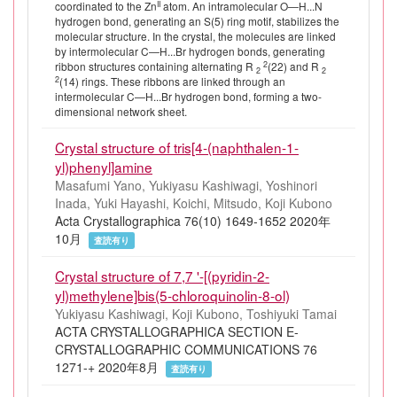
II
coordinated to the Zn
atom. An intramolecular O—H...N
hydrogen bond, generating an S(5) ring motif, stabilizes the
molecular structure. In the crystal, the molecules are linked
by intermolecular C—H...Br hydrogen bonds, generating
2
ribbon structures containing alternating R
(22) and R
2
2
2
(14) rings. These ribbons are linked through an
intermolecular C—H...Br hydrogen bond, forming a two-
dimensional network sheet.
Crystal structure of tris[4-(naphthalen-1-
yl)phenyl]amine
Masafumi Yano, Yukiyasu Kashiwagi, Yoshinori
Inada, Yuki Hayashi, Koichi, Mitsudo, Koji Kubono
Acta Crystallographica 76(10) 1649-1652 2020年
10月
査読有り
Crystal structure of 7,7 '-[(pyridin-2-
yl)methylene]bis(5-chloroquinolin-8-ol)
Yukiyasu Kashiwagi, Koji Kubono, Toshiyuki Tamai
ACTA CRYSTALLOGRAPHICA SECTION E-
CRYSTALLOGRAPHIC COMMUNICATIONS 76
1271-+ 2020年8月
査読有り