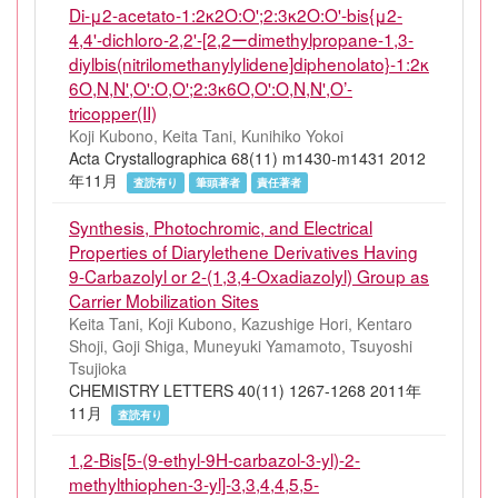
Di-μ2-acetato-1:2κ2O:O';2:3κ2O:O'-bis{μ2-
4,4'-dichloro-2,2'-[2,2ーdimethylpropane-1,3-
diylbis(nitrilomethanylylidene]diphenolato}-1:2κ
6O,N,N',O':O,O';2:3κ6O,O':O,N,N',O’-
tricopper(II)
Koji Kubono, Keita Tani, Kunihiko Yokoi
Acta Crystallographica 68(11) m1430-m1431 2012
年11月
査読有り
筆頭著者
責任著者
Synthesis, Photochromic, and Electrical
Properties of Diarylethene Derivatives Having
9-Carbazolyl or 2-(1,3,4-Oxadiazolyl) Group as
Carrier Mobilization Sites
Keita Tani, Koji Kubono, Kazushige Hori, Kentaro
Shoji, Goji Shiga, Muneyuki Yamamoto, Tsuyoshi
Tsujioka
CHEMISTRY LETTERS 40(11) 1267-1268 2011年
11月
査読有り
1,2-Bis[5-(9-ethyl-9H-carbazol-3-yl)-2-
methylthiophen-3-yl]-3,3,4,4,5,5-