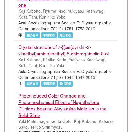
one
Koji Kubono, Ryuma Kise, Yukiyasu Kashiwagi,
Keita Tani, Kunihiko Yokoi
Acta Crystallographica Section E: Crystallographic
Communications 72(12) 1751-1753 2016
年
査読有り
筆頭著者
責任著者
Crystal structure of 7-{[bis(pyridin-2-
ylmethyl)amino]methyl}-5-chloroquinolin-8-ol
Koji Kubono, Kimiko Kado, Yukiyasu Kashiwagi,
Keita Tani, Kunihiko Yokoi
Acta Crystallographica Section E: Crystallographic
Communications 71(12) 1545-1547 2015
年
査読有り
筆頭著者
責任著者
Photoinduced Color Change and
Photomechanical Effect of Naphthalene
Diimides Bearing Alkylamine Moieties in the
Solid State
Yuki Matsunaga, Kenta Goto, Koji Kubono, Katsuya
Sako, Teruo Shinmyozu