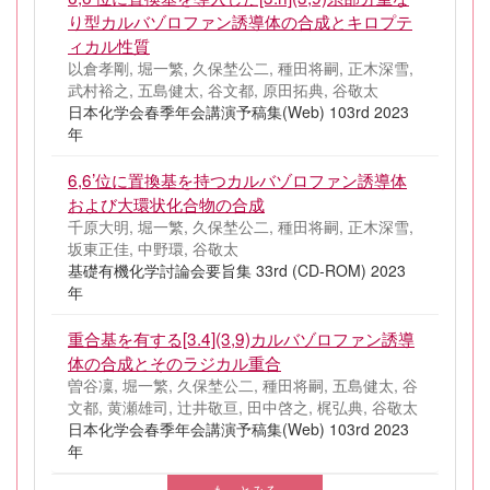
り型カルバゾロファン誘導体の合成とキロプテ
ィカル性質
以倉孝剛, 堀一繁, 久保埜公二, 種田将嗣, 正木深雪,
武村裕之, 五島健太, 谷文都, 原田拓典, 谷敬太
日本化学会春季年会講演予稿集(Web) 103rd 2023
年
6,6’位に置換基を持つカルバゾロファン誘導体
および大環状化合物の合成
千原大明, 堀一繁, 久保埜公二, 種田将嗣, 正木深雪,
坂東正佳, 中野環, 谷敬太
基礎有機化学討論会要旨集 33rd (CD-ROM) 2023
年
重合基を有する[3.4](3,9)カルバゾロファン誘導
体の合成とそのラジカル重合
曽谷凜, 堀一繁, 久保埜公二, 種田将嗣, 五島健太, 谷
文都, 黄瀬雄司, 辻井敬亘, 田中啓之, 梶弘典, 谷敬太
日本化学会春季年会講演予稿集(Web) 103rd 2023
年
もっとみる