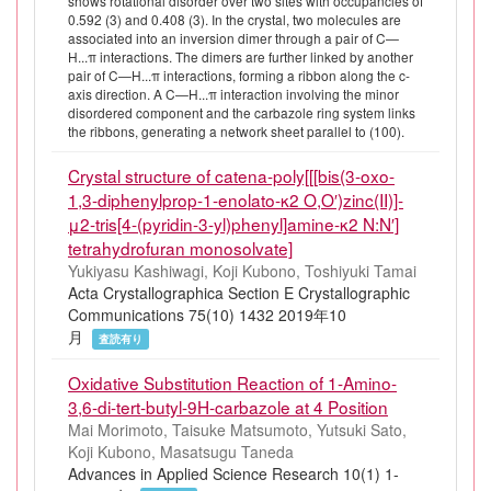
shows rotational disorder over two sites with occupancies of
0.592 (3) and 0.408 (3). In the crystal, two molecules are
associated into an inversion dimer through a pair of C—
H...π interactions. The dimers are further linked by another
pair of C—H...π interactions, forming a ribbon along the c-
axis direction. A C—H...π interaction involving the minor
disordered component and the carbazole ring system links
the ribbons, generating a network sheet parallel to (100).
Crystal structure of catena-poly[[[bis(3-oxo-
1,3-diphenylprop-1-enolato-κ2 O,O′)zinc(II)]-
μ2-tris[4-(pyridin-3-yl)phenyl]amine-κ2 N:N′]
tetrahydrofuran monosolvate]
Yukiyasu Kashiwagi, Koji Kubono, Toshiyuki Tamai
Acta Crystallographica Section E Crystallographic
Communications 75(10) 1432 2019年10
月
査読有り
Oxidative Substitution Reaction of 1-Amino-
3,6-di-tert-butyl-9H-carbazole at 4 Position
Mai Morimoto, Taisuke Matsumoto, Yutsuki Sato,
Koji Kubono, Masatsugu Taneda
Advances in Applied Science Research 10(1) 1-