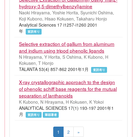
hydroxy-3,5-dimethylbenzyl)amine
Naoki Hirayama, Yoshie Horita, Syunichi Oshima,
Koji Kubono, Hisao Kokusen, Takaharu Honjo
Analytical Sciences 17 i1257-i1260 2001
年
査読有り
Selective extraction of gallium from aluminum
and indium using tripod phenolic ligands
N Hirayama, Y Horita, S Oshima, K Kubono, H
Kokusen, T Honjo
TALANTA 53(4) 857-862 2001年1月
査読有り
X-ray crystallographic approach to the design
of phenolic schiff base reagents for the mutual
separation of lanthanoids
K Kubono, N Hirayama, H Kokusen, K Yokoi
ANALYTICAL SCIENCES 17(1) 193-197 2001年1
月
査読有り
筆頭著者
1
2
»