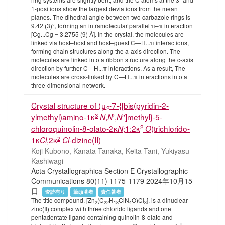
1-positions show the largest deviations from the mean
planes. The dihedral angle between two carbazole rings is
9.42 (3)°, forming an intramolecular parallel π–π interaction
[Cg...Cg = 3.2755 (9) Å]. In the crystal, the molecules are
linked via host–host and host–guest C—H...π interactions,
forming chain structures along the a-axis direction. The
molecules are linked into a ribbon structure along the c-axis
direction by further C—H...π interactions. As a result, The
molecules are cross-linked by C—H...π interactions into a
three-dimensional network.
Crystal structure of (μ
-7-{[bis(pyridin-2-
2
3
ylmethyl)amino-1κ
,
′,
′′]methyl}-5-
N
N
N
2
chloroquinolin-8-olato-2κ
;1:2κ
)trichlorido-
N
O
2
1κ
,2κ
-dizinc(II)
Cl
Cl
Koji Kubono, Kanata Tanaka, Keita Tani, Yukiyasu
Kashiwagi
Acta Crystallographica Section E Crystallographic
Communications 80(11) 1175-1179 2024年10月15
日
査読有り
筆頭著者
責任著者
The title compound, [Zn
(C
H
ClN
O)Cl
], is a dinuclear
2
22
18
4
3
zinc(II) complex with three chlorido ligands and one
pentadentate ligand containing quinolin-8-olato and
II