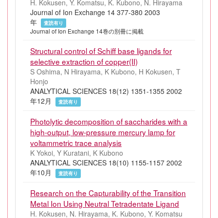
H. Kokusen, Y. Komatsu, K. Kubono, N. Hirayama
Journal of Ion Exchange 14 377-380 2003
年
査読有り
Journal of Ion Exchange 14巻の別冊に掲載
Structural control of Schiff base ligands for
selective extraction of copper(II)
S Oshima, N Hirayama, K Kubono, H Kokusen, T
Honjo
ANALYTICAL SCIENCES 18(12) 1351-1355 2002
年12月
査読有り
Photolytic decomposition of saccharides with a
high-output, low-pressure mercury lamp for
voltammetric trace analysis
K Yokoi, Y Kuratani, K Kubono
ANALYTICAL SCIENCES 18(10) 1155-1157 2002
年10月
査読有り
Research on the Capturability of the Transition
Metal Ion Using Neutral Tetradentate Ligand
H. Kokusen, N. Hirayama, K. Kubono, Y. Komatsu