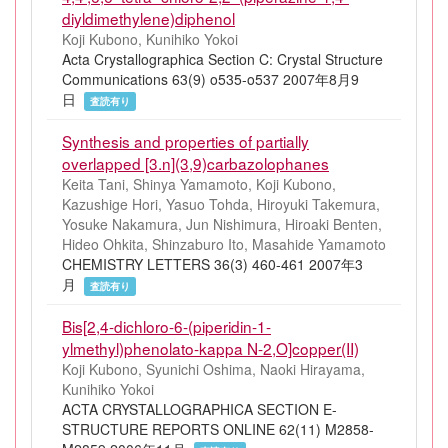
diyldimethylene)diphenol
Koji Kubono, Kunihiko Yokoi
Acta Crystallographica Section C: Crystal Structure
Communications 63(9) o535-o537 2007年8月9
日
査読有り
Synthesis and properties of partially
overlapped [3.n](3,9)carbazolophanes
Keita Tani, Shinya Yamamoto, Koji Kubono,
Kazushige Hori, Yasuo Tohda, Hiroyuki Takemura,
Yosuke Nakamura, Jun Nishimura, Hiroaki Benten,
Hideo Ohkita, Shinzaburo Ito, Masahide Yamamoto
CHEMISTRY LETTERS 36(3) 460-461 2007年3
月
査読有り
Bis[2,4-dichloro-6-(piperidin-1-
ylmethyl)phenolato-kappa N-2,O]copper(II)
Koji Kubono, Syunichi Oshima, Naoki Hirayama,
Kunihiko Yokoi
ACTA CRYSTALLOGRAPHICA SECTION E-
STRUCTURE REPORTS ONLINE 62(11) M2858-