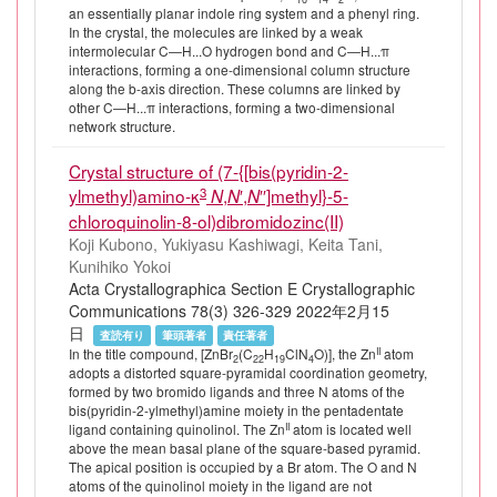
an essentially planar indole ring system and a phenyl ring.
In the crystal, the molecules are linked by a weak
intermolecular C—H...O hydrogen bond and C—H...π
interactions, forming a one-dimensional column structure
along the b-axis direction. These columns are linked by
other C—H...π interactions, forming a two-dimensional
network structure.
Crystal structure of (7-{[bis(pyridin-2-
3
ylmethyl)amino-κ
,
′,
′′]methyl}-5-
N
N
N
chloroquinolin-8-ol)dibromidozinc(II)
Koji Kubono, Yukiyasu Kashiwagi, Keita Tani,
Kunihiko Yokoi
Acta Crystallographica Section E Crystallographic
Communications 78(3) 326-329 2022年2月15
日
査読有り
筆頭著者
責任著者
II
In the title compound, [ZnBr
(C
H
ClN
O)], the Zn
atom
2
22
19
4
adopts a distorted square-pyramidal coordination geometry,
formed by two bromido ligands and three N atoms of the
bis(pyridin-2-ylmethyl)amine moiety in the pentadentate
II
ligand containing quinolinol. The Zn
atom is located well
above the mean basal plane of the square-based pyramid.
The apical position is occupied by a Br atom. The O and N
atoms of the quinolinol moiety in the ligand are not