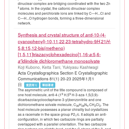
dinuclear complex are bridging coordinated with the two Zn
II
atoms. In the crystal, the cationic dinuclear complex
molecules and perchlorate ions are linked by C—H...Cl and
C—H...O hydrogen bonds, forming a three-dimensional
network.
Synthesis and crystal structure of
-10-(4-
anti
cyanophenyl)-10,11,22,23-tetrahydro-9
,21
-
H
H
5,8:15,12-bis(metheno)
[1,5,11]triazacyclohexadecino[1,16-
:5,6-
a
′]diindole dichloromethane monosolvate
a
Koji Kubono, Keita Tani, Yukiyasu Kashiwagi
Acta Crystallographica Section E Crystallographic
Communications 81(1) 20-23 2025年1月1
日
査読有り
筆頭著者
The asymmetric unit of the title compound is composed of
9
9
one host molecule, anti-4-(1
H,5
H-3-aza-1,5(3,9)-
dicarbazolacyclooctaphane-3-yl)benzonitrile and one
dichloromethane solvate molecule, C
H
N
·CH
Cl
. The
36
28
4
2
2
host molecule possesses a planar chirality but crystallizes
as a racemate in the space group P2
/c. It adopts an anti-
1
configuration, in which two carbazole rings are partially
overlapped with a parallel orientation. The two carbazole
ring systems are slightly bent, and the C atoms at the 3- and