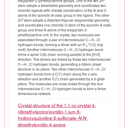
bis(pyridin-2-ylmethyl)amine groups. One of the two Zn
atom adopts a tetrahedral geometry and coordinates two
chlorido ligands with chelate coordination of the N and O
atoms of the quinolin-8-olato group in the ligand. The other
II
Zn
atom adopts a distorted trigonal–bipyramidal geometry,
and coordinates one chlorido-O atom of the quinolin-8-olato
group and three N atoms of the bis(pyridin-2-
ylmethyl)amine unit. In the crystal, two molecules are
associated through a pair of intermolecular C—H...Cl
2
hydrogen bonds, forming a dimer with an R
(12) ring
2
motif. Another intermolecular C—H...Cl hydrogen bond
forms a spiral C(8) chain running parallel to the [010]
direction. The dimers are linked by these two intermolecular
C—H...Cl hydrogen bonds, generating a ribbon sheet
structure in ac plane. Two other intermolecular C—H...Cl
hydrogen bonds form a C(7) chain along the c-axis
direction and another C(7) chain generated by a d-glide
plane. The molecules are cross-linked through the four
intermolecular C—H...Cl hydrogen bonds to form a three-
dimensional network.
Crystal structure of the 1:1 co-crystal 4-
(dimethylamino)pyridin-1-ium 8-
hydroxyquinoline-5-sulfonate–
,
-
N
N
dimethylpyridin-4-amine