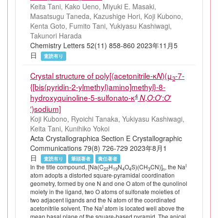
Keita Tani, Kako Ueno, Miyuki E. Masaki,
Masatsugu Taneda, Kazushige Hori, Koji Kubono,
Kenta Goto, Fumito Tani, Yukiyasu Kashiwagi,
Takunori Harada
Chemistry Letters 52(11) 858-860 2023年11月5
日
査読有り
Crystal structure of poly[(acetonitrile-κ
)(μ
-7-
N
3
{[bis(pyridin-2-ylmethyl)amino]methyl}-8-
4
hydroxyquinoline-5-sulfonato-κ
,
:
′:
′
N
O
O
O
′)sodium]
Koji Kubono, Ryoichi Tanaka, Yukiyasu Kashiwagi,
Keita Tani, Kunihiko Yokoi
Acta Crystallographica Section E Crystallographic
Communications 79(8) 726-729 2023年8月1
日
査読有り
筆頭著者
責任著者
I
In the title compound, [Na(C
H
N
O
S)(CH
CN)]
, the Na
22
19
4
4
3
n
atom adopts a distorted square-pyramidal coordination
geometry, formed by one N and one O atom of the qunolinol
moiety in the ligand, two O atoms of sulfonate moieties of
two adjacent ligands and the N atom of the coordinated
I
acetonitrile solvent. The Na
atom is located well above the
mean basal plane of the square-based pyramid. The apical