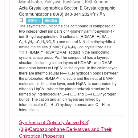
Mami Isobe, Yukiyasu Kashiwagi, Koji Kubono
Acta Crystallographica Section E Crystallographic
Communications 80(8) 840-844 2024年7月9
日
査読有り
最終著者
The asymmetric unit of the title compound is composed of
two independent ion pairs of 4-(dimethylamino)pyridin-1-
+
−
ium 8-hydroxyquinoline-5-sulfonate (HDMAP
·HqSA
,
+
−
C
H
N
·C
H
NO
S
) and neutral N,N-dimethylpyridin-4-
7
11
2
9
6
4
amine molecules (DMAP, C
H
N
), co-crystallized as a
7
10
2
+
−
1:1:1 HDMAP
:HqSA
:DMAP adduct in the monoclinic
system, space group Pc. The compound has a layered
+
structure, including cation layers of HDMAP
with DMAP
−
and anion layers of HqSA
in the crystal. In the cation layer,
there are intermolecular N—H...N hydrogen bonds between
+
the protonated HDMAP
molecule and the neutral DMAP
−
molecule. In the anion layer, each HqSA
is surrounded by
−
other six HqSA
, where the planar network structure is
formed by intermolecular O—H...O and C—H...O hydrogen
bonds. The cation and anion layers are linked by
intermolecular C—H...O hydrogen bonds and C—H...π
interactions.
Synthesis of Optically Active [3.3]
(3,9)Carbazolophane Derivatives and Their
Chiroptical Properties