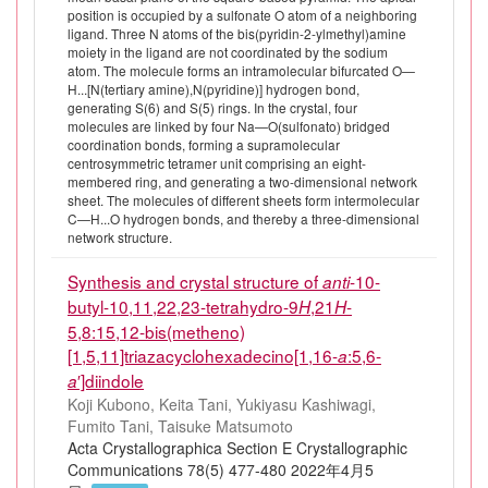
position is occupied by a sulfonate O atom of a neighboring
ligand. Three N atoms of the bis(pyridin-2-ylmethyl)amine
moiety in the ligand are not coordinated by the sodium
atom. The molecule forms an intramolecular bifurcated O—
H...[N(tertiary amine),N(pyridine)] hydrogen bond,
generating S(6) and S(5) rings. In the crystal, four
molecules are linked by four Na—O(sulfonato) bridged
coordination bonds, forming a supramolecular
centrosymmetric tetramer unit comprising an eight-
membered ring, and generating a two-dimensional network
sheet. The molecules of different sheets form intermolecular
C—H...O hydrogen bonds, and thereby a three-dimensional
network structure.
Synthesis and crystal structure of
-10-
anti
butyl-10,11,22,23-tetrahydro-9
,21
-
H
H
5,8:15,12-bis(metheno)
[1,5,11]triazacyclohexadecino[1,16-
:5,6-
a
′]diindole
a
Koji Kubono, Keita Tani, Yukiyasu Kashiwagi,
Fumito Tani, Taisuke Matsumoto
Acta Crystallographica Section E Crystallographic
Communications 78(5) 477-480 2022年4月5