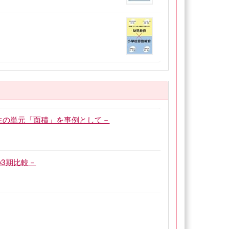
生の単元「面積」を事例として－
3期比較－