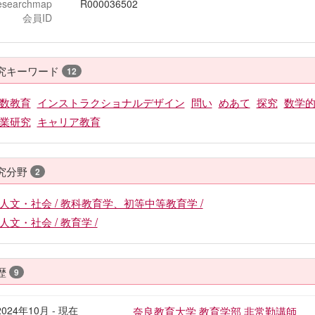
esearchmap
R000036502
会員ID
究キーワード
12
数教育
インストラクショナルデザイン
問い
めあて
探究
数学
業研究
キャリア教育
究分野
2
人文・社会 / 教科教育学、初等中等教育学 /
人文・社会 / 教育学 /
歴
9
2024年10月 - 現在
奈良教育大学 教育学部 非常勤講師