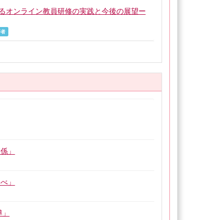
よるオンライン教員研修の実践と今後の展望ー
著者
関係」
比べ」
導」