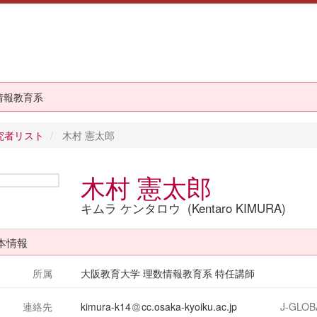
情報教育系
究者リスト
木村 憲太郎
木村 憲太郎
キムラ ケンタロウ (Kentaro KIMURA)
本情報
所属
大阪教育大学 理数情報教育系 特任講師
連絡先
kimura-k14
cc.osaka-kyoiku.ac.jp
J-GLOB