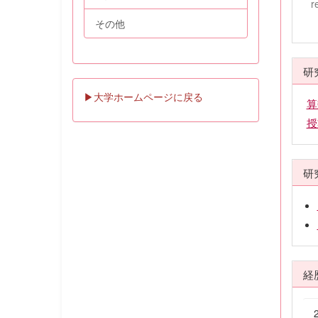
r
その他
研
▶大学ホームページに戻る
算
授
研
経