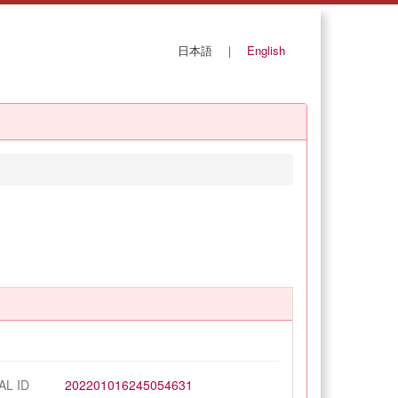
日本語
｜
English
AL ID
202201016245054631