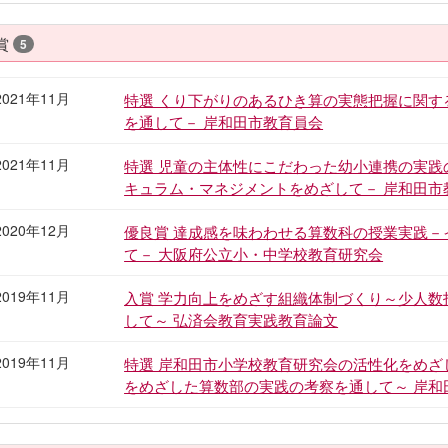
賞
5
2021年11月
特選 くり下がりのあるひき算の実態把握に関
を通して－ 岸和田市教育員会
2021年11月
特選 児童の主体性にこだわった幼小連携の実
キュラム・マネジメントをめざして－ 岸和田市
2020年12月
優良賞 達成感を味わわせる算数科の授業実践
て－ 大阪府公立小・中学校教育研究会
2019年11月
入賞 学力向上をめざす組織体制づくり～少人
して～ 弘済会教育実践教育論文
2019年11月
特選 岸和田市小学校教育研究会の活性化をめ
をめざした算数部の実践の考察を通して～ 岸和