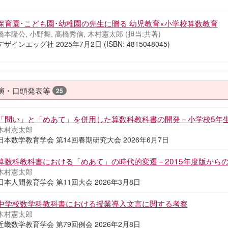
保育園･こども園･幼稚園の先生に贈る 幼児教育×小学校算数教育
橋本隆公, 小野舞, 髙橋秀信, 木村憲太郎 (担当:共著)
デザインエッグ社 2025年7月2日 (ISBN: 4815048045)
演・口頭発表等
25
「問い」と「めあて」を併用した算数科教科書の開発－小学校5年
木村憲太郎
日本数学教育学会 第14回春期研究大会 2026年6月7日
算数科教科書における「めあて」の時代的変遷－2015年度版からの
木村憲太郎
日本人間教育学会 第11回大会 2026年3月8日
中学校数学科教科書における授業導入文言に関する考察
木村憲太郎
近畿数学教育学会 第79回例会 2026年2月8日