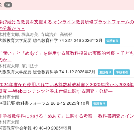
文
18
学び続ける教員を支援する オンライン教員研修プラットフォームの実
の分析から－
木村憲太郎, 堀真寿美, 寺嶋浩介, 高橋登
大阪教育大学紀要 総合教育科学 74 227-246 2026年2月
査読有り
「問い」と「めあて」を併用する算数科授業の実践的考察 －子ど
のか－
木村憲太郎, 濱川法子
大阪教育大学紀要 総合教育科学 74 1-12 2026年2月
査読有り
筆頭著者
2024年度から使用されている算数科教科書と2020年度から202
研究 ―Webコンテンツと巻末付録に関する調査・分析―
木村憲太郎
中研紀要 教科書フォーラム 26 2-12 2025年10月
査読有り
中学校数学科における「めあて」に関する考察 ―教科書調査とイ
木村憲太郎
関西教育学会年報 49 46-49 2025年9月