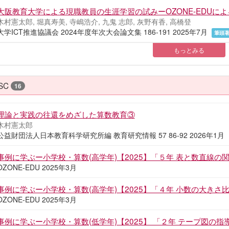
大阪教育大学による現職教員の生涯学習の試みーOZONE-EDUに
木村憲太郎, 堀真寿美, 寺嶋浩介, 九鬼 志郎, 灰野有香, 高橋登
大学ICT推進協議会 2024年度年次大会論文集 186-191 2025年7月
筆頭
もっとみる
SC
16
理論と実践の往還をめざした算数教育③
木村憲太郎
公益財団法人日本教育科学研究所編 教育研究情報 57 86-92 2026年1月
事例に学ぶー小学校・算数(高学年)【2025】「５年 表と数直線の
OZONE-EDU 2025年3月
事例に学ぶー小学校・算数(高学年)【2025】「４年 小数の大きさ
OZONE-EDU 2025年3月
事例に学ぶー小学校・算数(低学年)【2025】 「２年 テープ図の指