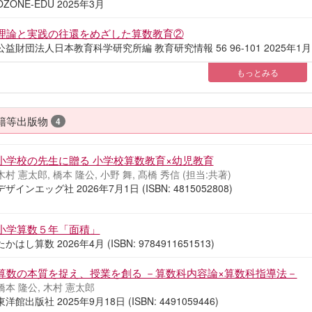
OZONE-EDU 2025年3月
理論と実践の往還をめざした算数教育②
公益財団法人日本教育科学研究所編 教育研究情報 56 96-101 2025年1
もっとみる
籍等出版物
4
小学校の先生に贈る 小学校算数教育×幼児教育
木村 憲太郎, 橋本 隆公, 小野 舞, 髙橋 秀信 (担当:共著)
デザインエッグ社 2026年7月1日 (ISBN: 4815052808)
小学算数５年「面積」
たかはし算数 2026年4月 (ISBN: 9784911651513)
算数の本質を捉え、授業を創る －算数科内容論×算数科指導法－
橋本 隆公, 木村 憲太郎
東洋館出版社 2025年9月18日 (ISBN: 4491059446)