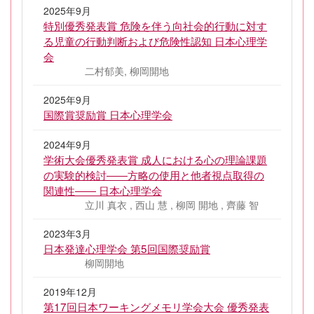
2025年9月
特別優秀発表賞 危険を伴う向社会的行動に対す
る児童の行動判断および危険性認知 日本心理学
会
二村郁美, 柳岡開地
2025年9月
国際賞奨励賞 日本心理学会
2024年9月
学術大会優秀発表賞 成人における心の理論課題
の実験的検討――方略の使用と他者視点取得の
関連性―― 日本心理学会
立川 真衣 , 西山 慧 , 柳岡 開地 , 齊藤 智
2023年3月
日本発達心理学会 第5回国際奨励賞
柳岡開地
2019年12月
第17回日本ワーキングメモリ学会大会 優秀発表