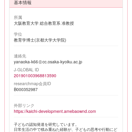
基本情報
所属
大阪教育大学 総合教育系 准教授
学位
教育学博士(京都大学大学院)
連絡先
yanaoka-k66
cc.osaka-kyoiku.ac.jp
J-GLOBAL ID
201901003968813590
researchmap会員ID
B000352987
外部リンク
https://kaichi-development.amebaownd.com
子どもの認知発達を研究しています。
日常生活の中で積み重ねた経験が、子どもの思考や行動にど