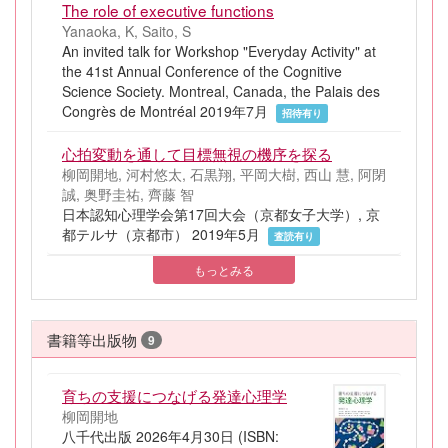
The role of executive functions
Yanaoka, K, Saito, S
An invited talk for Workshop "Everyday Activity" at
the 41st Annual Conference of the Cognitive
Science Society. Montreal, Canada, the Palais des
Congrès de Montréal 2019年7月
招待有り
心拍変動を通して目標無視の機序を探る
柳岡開地, 河村悠太, 石黒翔, 平岡大樹, 西山 慧, 阿閉
誠, 奥野圭祐, 齊藤 智
日本認知心理学会第17回大会（京都女子大学）, 京
都テルサ（京都市） 2019年5月
査読有り
もっとみる
書籍等出版物
9
育ちの支援につなげる発達心理学
柳岡開地
八千代出版 2026年4月30日 (ISBN: