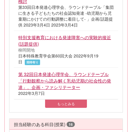
検討
第33回日本発達心理学会、ラウンドテーブル「集団
に生きる子どもたちの社会認知発達 -幼児期から児
童期にかけての行動調整に着目して- 」企画/話題提
供 2023年3月4日 2023年3月4日
特別支援教育における発達障害への実験的接近
(話題提供)
柳岡開地
日本特殊教育学会第60回大会 2022年9月19
日
招待有り
第 32回日本発達心理学会、ラウンドテーブル
「行動観察から読み解く乳幼児期の社会性の発
達」、企画・ファシリテーター
2022年3月7日
もっとみる
担当経験のある科目(授業)
16