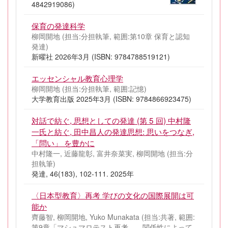
4842919086)
保育の発達科学
柳岡開地 (担当:分担執筆, 範囲:第10章 保育と認知
発達)
新曜社 2026年3月 (ISBN: 9784788519121)
エッセンシャル教育心理学
柳岡開地 (担当:分担執筆, 範囲:記憶)
大学教育出版 2025年3月 (ISBN: 9784866923475)
対話で紡ぐ, 思想としての発達 (第 5 回) 中村隆
一氏と紡ぐ, 田中昌人の発達思想: 思いをつなぎ,
「問い」 を豊かに
中村隆一, 近藤龍彰, 富井奈菜実, 柳岡開地 (担当:分
担執筆)
発達, 46(183), 102-111. 2025年
〈日本型教育〉再考 学びの文化の国際展開は可
能か
齊藤智, 柳岡開地, Yuko Munakata (担当:共著, 範囲:
第9章「マシュマロテスト再考——関係性によって