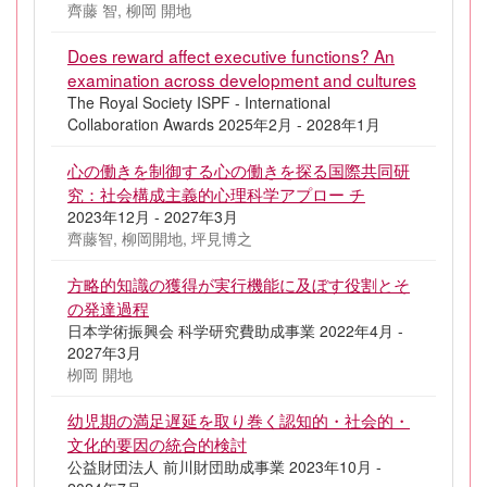
齊藤 智, 柳岡 開地
Does reward affect executive functions? An
examination across development and cultures
The Royal Society ISPF - International
Collaboration Awards 2025年2月 - 2028年1月
心の働きを制御する心の働きを探る国際共同研
究：社会構成主義的心理科学アプロー チ
2023年12月 - 2027年3月
齊藤智, 柳岡開地, 坪見博之
方略的知識の獲得が実行機能に及ぼす役割とそ
の発達過程
日本学術振興会 科学研究費助成事業 2022年4月 -
2027年3月
栁岡 開地
幼児期の満足遅延を取り巻く認知的・社会的・
文化的要因の統合的検討
公益財団法人 前川財団助成事業 2023年10月 -