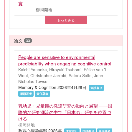
賞
柳岡開地
もっとみる
論文
33
People are sensitive to environmental
predictability when engaging cognitive control
Kaichi Yanaoka, Hiroyuki Tsubomi, Félice van ’t
Wout, Christopher Jarrold, Satoru Saito, John
Nicholas Towse
Memory & Cognition 2026年4月28日
査読有り
筆頭著者
責任著者
乳幼児・児童期の発達研究の動向と展望 ――国
際的な研究潮流の中で「日本の」研究を位置づ
ける――
柳岡開地
教育心理学年報 2026年
査読有り
招待有り
筆頭著者