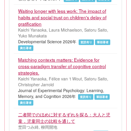
Waiting longer with less work: The impact of
habits and social trust on children's delay of
gratification
Kaichi Yanaoka, Laura Michaelson, Satoru Saito,
Yuko Munakata
Developmental Science 2026年
査読有り
筆頭著者
責任著者
Matching contexts matters: Evidence for
cross-paradigm transfer of cognitive control
strategies.
Kaichi Yanaoka, Félice van ‘t Wout, Satoru Saito,
Christopher Jarrold
Journal of Experimental Psychology: Learning,
Memory, and Cognition 2026年
査読有り
筆頭著者
責任著者
二者間でのほめに対するずれを探る：大人と児
童，児童同士の比較を通して
埜田つみ綺, 柳岡開地