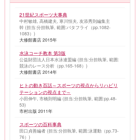
21世紀スポーツ大事典
中村敏雄, 高橋建夫, 寒川恒夫, 友添秀則編集主
幹 (担当:分担執筆, 範囲:バタフライ（pp.1082-
1083）)
大修館書店 2015年
水泳コーチ教本 第3版
公益財団法人日本水泳連盟編 (担当:分担執筆, 範囲:
競泳のレース分析（pp.165-168）)
大修館書店 2014年
ヒトの動き百話～スポーツの視点からリハビリ
テーションの視点まで～
小田伸午, 市橋則明編 (担当:分担執筆, 範囲:pp.48-
53)
市村出版 2011年
スポーツの百科事典
田口貞善編者 (担当:分担執筆, 範囲:泳運動（pp.73-
76）)