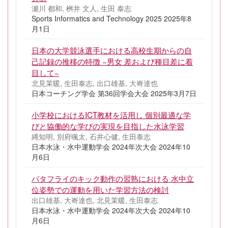
瀬川 都和, 桝井 文人, 生田 泰志
Sports Informatics and Technology 2025 2025年8
月1日
日本の大学競泳選手における高校生期からの自
己記録の推移の特徴 −男女 差および種目差に着
目して−
北見茉暖, 生田泰志, 出口雄基, 大㟢達也
日本コーチング学会 第36回学会大会 2025年3月7日
小学校におけるICT教材を活用し 個別最適な学
びと協働的な学びの実現を目指した水泳学習
縄知明, 別府颯太, 石井心健, 生田泰志
日本水泳・水中運動学会 2024年次大会 2024年10
月6日
バタフライのキック動作の習熟における 水中立
位姿勢での運動を用いた学習方法の検討
出口雄基, 大㟢達也, 北見茉暖, 生田泰志
日本水泳・水中運動学会 2024年次大会 2024年10
月6日