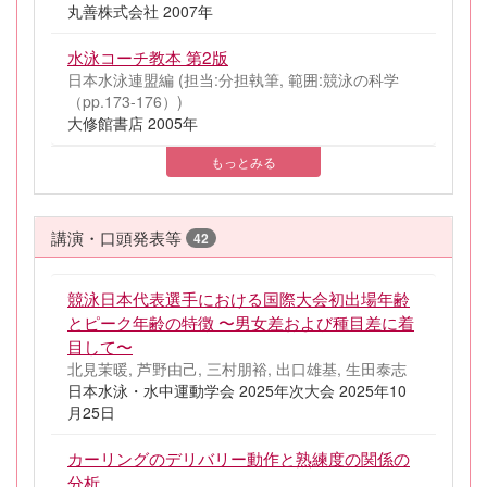
丸善株式会社 2007年
水泳コーチ教本 第2版
日本水泳連盟編 (担当:分担執筆, 範囲:競泳の科学
（pp.173-176）)
大修館書店 2005年
もっとみる
講演・口頭発表等
42
競泳日本代表選手における国際大会初出場年齢
とピーク年齢の特徴 〜男女差および種目差に着
目して〜
北見茉暖, 芦野由己, 三村朋裕, 出口雄基, 生田泰志
日本水泳・水中運動学会 2025年次大会 2025年10
月25日
カーリングのデリバリー動作と熟練度の関係の
分析