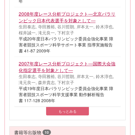
年
2008年度レース分析プロジェクト―北京パラリ
ンピック日本代表選手を対象として―
生田泰志, 寺田雅裕, 谷川哲朗, 岸本太一, 鈴木淳也,
桜井誠一, 滝元良一, 下村京子
平成20年度日本パラリンピック委員会強化事業 障
害者競技スポーツ科学サポート事業 指導実施報告
書 41-87 2009年
2007年度レース分析プロジェクト―国際大会強
化指定選手を対象として―
生田泰志, 寺田雅裕, 谷川哲朗, 岸本太一, 鈴木淳也,
滝元良一, 森井貴志, 下村京子
平成19年度日本パラリンピック委員会強化事業 障
害者競技スポーツ科学支援事業 動作解析報告
書 117-128 2008年
もっとみる
書籍等出版物
10