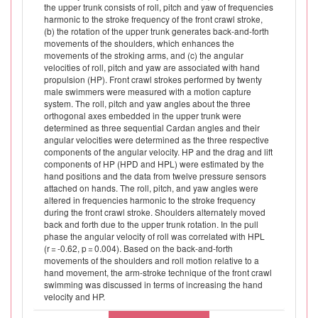
the upper trunk consists of roll, pitch and yaw of frequencies
harmonic to the stroke frequency of the front crawl stroke,
(b) the rotation of the upper trunk generates back-and-forth
movements of the shoulders, which enhances the
movements of the stroking arms, and (c) the angular
velocities of roll, pitch and yaw are associated with hand
propulsion (HP). Front crawl strokes performed by twenty
male swimmers were measured with a motion capture
system. The roll, pitch and yaw angles about the three
orthogonal axes embedded in the upper trunk were
determined as three sequential Cardan angles and their
angular velocities were determined as the three respective
components of the angular velocity. HP and the drag and lift
components of HP (HPD and HPL) were estimated by the
hand positions and the data from twelve pressure sensors
attached on hands. The roll, pitch, and yaw angles were
altered in frequencies harmonic to the stroke frequency
during the front crawl stroke. Shoulders alternately moved
back and forth due to the upper trunk rotation. In the pull
phase the angular velocity of roll was correlated with HPL
(r = -0.62, p = 0.004). Based on the back-and-forth
movements of the shoulders and roll motion relative to a
hand movement, the arm-stroke technique of the front crawl
swimming was discussed in terms of increasing the hand
velocity and HP.