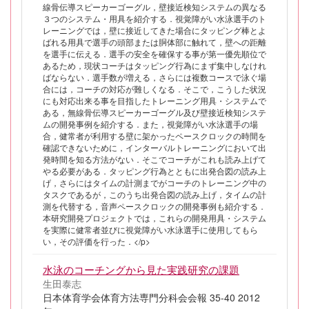
線骨伝導スピーカーゴーグル，壁接近検知システムの異なる
３つのシステム・用具を紹介する．視覚障がい水泳選手のト
レーニングでは，壁に接近してきた場合にタッピング棒とよ
ばれる用具で選手の頭部または胴体部に触れて，壁への距離
を選手に伝える．選手の安全を確保する事が第一優先順位で
あるため，現状コーチはタッピング行為にまず集中しなけれ
ばならない．選手数が増える，さらには複数コースで泳ぐ場
合には，コーチの対応が難しくなる．そこで，こうした状況
にも対応出来る事を目指したトレーニング用具・システムで
ある，無線骨伝導スピーカーゴーグル及び壁接近検知システ
ムの開発事例を紹介する．また，視覚障がい水泳選手の場
合，健常者が利用する壁に架かったペースクロックの時間を
確認できないために，インターバルトレーニングにおいて出
発時間を知る方法がない．そこでコーチがこれも読み上げて
やる必要がある．タッピング行為とともに出発合図の読み上
げ，さらにはタイムの計測までがコーチのトレーニング中の
タスクであるが，このうち出発合図の読み上げ，タイムの計
測を代替する，音声ペースクロックの開発事例も紹介する．
本研究開発プロジェクトでは，これらの開発用具・システム
を実際に健常者並びに視覚障がい水泳選手に使用してもら
い，その評価を行った．</p>
水泳のコーチングから見た実践研究の課題
生田泰志
日本体育学会体育方法専門分科会会報 35-40 2012