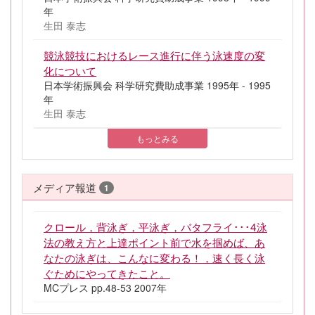
年
生田 泰志
競泳競技におけるレース進行に伴う泳速度の変
化について
日本学術振興会 科学研究費助成事業 1995年 - 1995
年
生田 泰志
もっとみる
メディア報道
1
クロール，背泳ぎ，平泳ぎ，バタフライ･･･4泳
法の教え方と上達ポイント前で水を掴めば、あ
なたの泳ぎは、こんなに変わる！，速く長く泳
ぐためにやってきたこと。
MCプレス pp.48-53 2007年