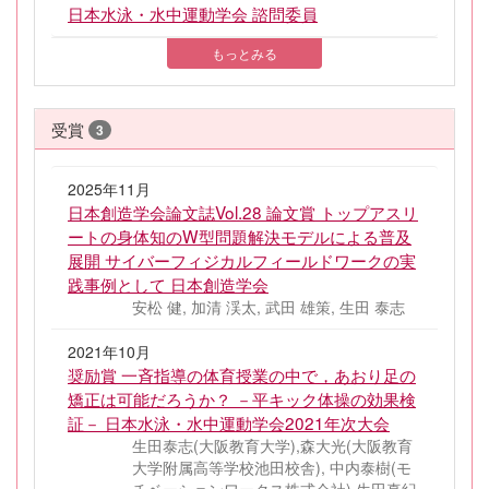
日本水泳・水中運動学会 諮問委員
もっとみる
受賞
3
2025年11月
日本創造学会論文誌Vol.28 論文賞 トップアスリ
ートの身体知のW型問題解決モデルによる普及
展開 サイバーフィジカルフィールドワークの実
践事例として 日本創造学会
安松 健, 加清 渓太, 武田 雄策, 生田 泰志
2021年10月
奨励賞 一斉指導の体育授業の中で，あおり足の
矯正は可能だろうか？ －平キック体操の効果検
証－ 日本水泳・水中運動学会2021年次大会
生田泰志(大阪教育大学),森大光(大阪教育
大学附属高等学校池田校舎), 中内泰樹(モ