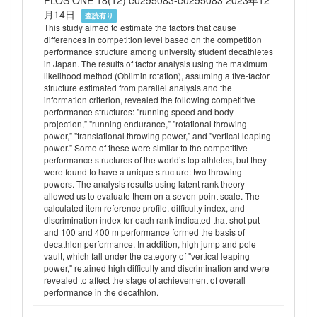
PLOS ONE 18(12) e0295083-e0295083 2023年12
月14日
査読有り
This study aimed to estimate the factors that cause
differences in competition level based on the competition
performance structure among university student decathletes
in Japan. The results of factor analysis using the maximum
likelihood method (Oblimin rotation), assuming a five-factor
structure estimated from parallel analysis and the
information criterion, revealed the following competitive
performance structures: "running speed and body
projection,” "running endurance,” "rotational throwing
power,” "translational throwing power,” and "vertical leaping
power.” Some of these were similar to the competitive
performance structures of the world’s top athletes, but they
were found to have a unique structure: two throwing
powers. The analysis results using latent rank theory
allowed us to evaluate them on a seven-point scale. The
calculated item reference profile, difficulty index, and
discrimination index for each rank indicated that shot put
and 100 and 400 m performance formed the basis of
decathlon performance. In addition, high jump and pole
vault, which fall under the category of "vertical leaping
power," retained high difficulty and discrimination and were
revealed to affect the stage of achievement of overall
performance in the decathlon.