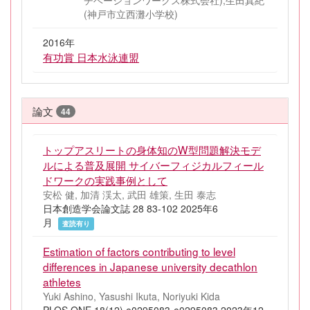
チベーションワークス株式会社),生田真紀
(神戸市立西灘小学校)
2016年
有功賞 日本水泳連盟
論文
44
トップアスリートの身体知のW型問題解決モデ
ルによる普及展開 サイバーフィジカルフィール
ドワークの実践事例として
安松 健, 加清 渓太, 武田 雄策, 生田 泰志
日本創造学会論文誌 28 83-102 2025年6
月
査読有り
Estimation of factors contributing to level
differences in Japanese university decathlon
athletes
Yuki Ashino, Yasushi Ikuta, Noriyuki Kida