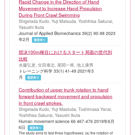
Rapid Change in the Direction of Hand
Movement to Increase Hand Propulsion
During Front Crawl Swimming
Shigetada Kudo, Yuji Matsuda, Yoshihisa Sakurai,
Yasushi Ikuta
Journal of Applied Biomechanics 39(2) 90-98 2023
年2月
査読有り
競泳100m種目におけるスタート局面の世代別
比較
水藤弘吏, 生田泰志, 尾関一将, 池上康男
トレーニング科学 33(1) 41-49 2021年3
月
査読有り
Contribution of upper trunk rotation to hand
forward-backward movement and propulsion
in front crawl strokes.
Shigetada Kudo, Yuji Mastuda, Toshimasa Yanai,
Yoshihisa Sakurai, Yasushi Ikuta
Human movement science 66 467-476 2019年6月
6日
査読有り
The study aims to test three hypotheses: (a) the rotation of