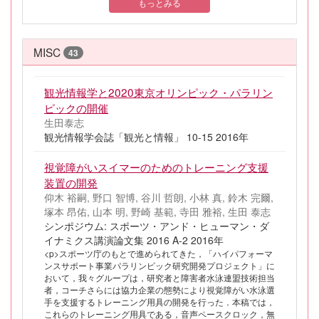
もっとみる
MISC
43
観光情報学と2020東京オリンピック・パラリン
ピックの開催
生田泰志
観光情報学会誌「観光と情報」 10-15 2016年
視覚障がいスイマーのためのトレーニング支援
装置の開発
仰木 裕嗣, 野口 智博, 谷川 哲朗, 小林 真, 鈴木 完爾,
塚本 昂佑, 山本 明, 野崎 基範, 寺田 雅裕, 生田 泰志
シンポジウム: スポーツ・アンド・ヒューマン・ダ
イナミクス講演論文集 2016 A-2 2016年
<p>スポーツ庁のもとで進められてきた，「ハイパフォーマ
ンスサポート事業パラリンピック研究開発プロジェクト」に
おいて，我々グループは，研究者と障害者水泳連盟技術担当
者，コーチさらには協力企業の態勢により視覚障がい水泳選
手を支援するトレーニング用具の開発を行った．本稿では，
これらのトレーニング用具である，音声ペースクロック，無