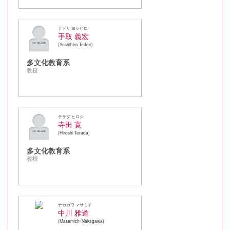
テドリ ヨシヒロ
手取 義宏
Yoshihiro Tedori
多文化教育系
教授
テラダ ヒロシ
寺田 寛
Hiroshi Terada
多文化教育系
教授
ナカガワ マサミチ
中川 雅道
Masamichi Nakagawa