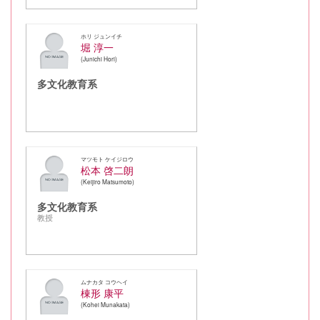
ホリ ジュンイチ
堀 淳一
Junichi Hori
多文化教育系
マツモト ケイジロウ
松本 啓二朗
Keijiro Matsumoto
多文化教育系
教授
ムナカタ コウヘイ
棟形 康平
Kohei Munakata