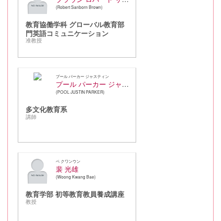
Robert Sanborn Brown
教育協働学科 グローバル教育部
門英語コミュニケーション
准教授
プール パーカー ジャスティン
プール パーカー ジャスティン
POOL JUSTIN PARKER
多文化教育系
講師
ペ クワンウン
裴 光雄
Woong Kwang Bae
教育学部 初等教育教員養成講座
教授