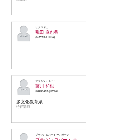
ヒダ マヤカ
飛田 麻也香
MAYAKA HIDA
フジカワ カズナリ
藤川 和也
kazunari fujikawa
多文化教育系
特任講師
ブラウン ロバート サンボーン
ブラウン ロバート サンボーン