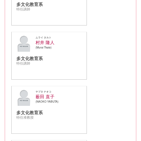
多文化教育系
特任講師
ムライ タカト
村井 隆人
Murai Tkato
多文化教育系
特任講師
ヤブタ ナオコ
薮田 直子
NAOKO YABUTA
多文化教育系
特任准教授