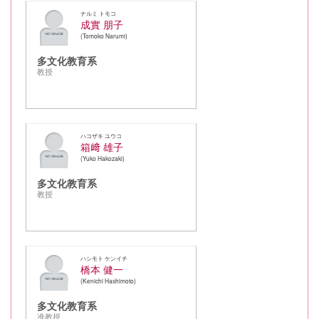
ナルミ トモコ
成實 朋子
Tomoko Narumi
多文化教育系
教授
ハコザキ ユウコ
箱﨑 雄子
Yuko Hakozaki
多文化教育系
教授
ハシモト ケンイチ
橋本 健一
Kenichi Hashimoto
多文化教育系
准教授