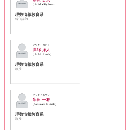
Hirotaka Kiyohara
理数情報教育系
特任講師
キワタ ヒロヒト
喜綿 洋人
Hirohito Kiwata
理数情報教育系
教授
クシダ カズマサ
串田 一雅
Kazumasa Kushida
理数情報教育系
教授