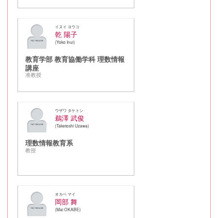
イヌイ ヨウコ
乾 陽子
Yoko Inui
教育学部 教育協働学科 理数情報
講座
准教授
ウザワ タケトシ
鵜澤 武俊
Taketoshi Uzawa
理数情報教育系
教授
オカベ マイ
岡部 舞
Mai OKABE