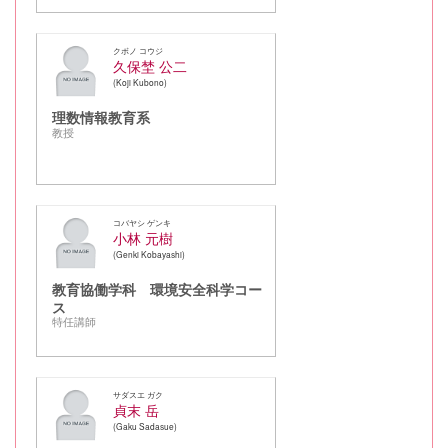
クボノ コウジ
久保埜 公二
Koji Kubono
理数情報教育系
教授
コバヤシ ゲンキ
小林 元樹
Genki Kobayashi
教育協働学科 環境安全科学コー
ス
特任講師
サダスエ ガク
貞末 岳
Gaku Sadasue