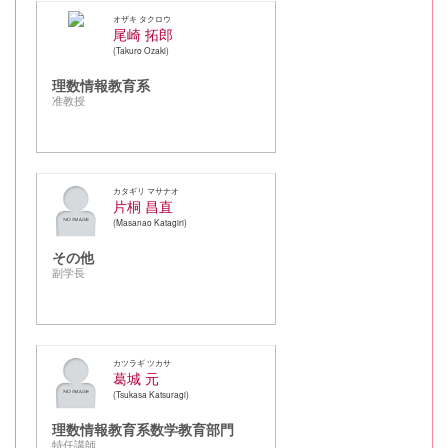
オザキ タクロウ
尾崎 拓郎
Takuro Ozaki
理数情報教育系
准教授
カタギリ マサナオ
片桐 昌直
Masanao Katagiri
その他
副学長
カツラギ ツカサ
葛城 元
Tsukasa Katsuragi
理数情報教育系数学教育部門
特任講師