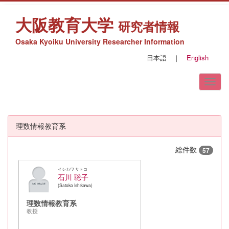
大阪教育大学
研究者情報
Osaka Kyoiku University Researcher Information
日本語
｜
English
理数情報教育系
総件数
57
イシカワ サトコ
石川 聡子
Satoko Ishikawa
理数情報教育系
教授