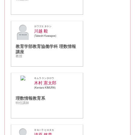
カワゴエ タケシ
川越 毅
Takeshi Kawagoe
教育学部教育協働学科 理数情報
講座
教授
キムラ ケンタロウ
木村 憲太郎
Kentaro KIMURA
理数情報教育系
特任講師
キヨハラ ヒロタカ
清原 悠貴