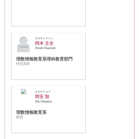
オカモト ケイシ
岡本 圭史
Keishi Okamoto
理数情報教育系理科教育部門
特任講師
オカヤス ルイ
岡安 類
Rui Okayasu
理数情報教育系
教授